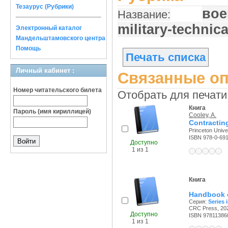
Тезаурус (Рубрики)
вое
Название:
military-technic
Электронный каталог
Мандельштамовского центра
Помощь
Печать списка
Личный кабинет :
Связанные оп
Номер читательского билета
Отобрать для печати
Книга
Пароль (имя кириллицей)
Cooley, A.
Contracting
Princeton Unive
ISBN 978-0-69
Доступно
1 из 1
Книга
Handbook o
Серия:
Series 
CRC Press, 202
Доступно
ISBN 97811386
1 из 1