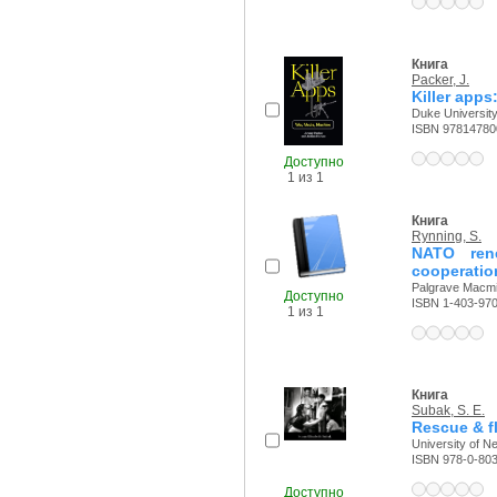
Книга
Packer, J.
Killer apps
Duke University
ISBN 97814780
Доступно
1 из 1
Книга
Rynning, S.
NATO ren
cooperatio
Palgrave Macmil
Доступно
ISBN 1-403-97
1 из 1
Книга
Subak, S. E.
Rescue & fl
University of N
ISBN 978-0-80
Доступно