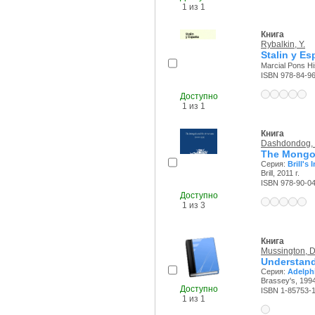
1 из 1
Книга
Rybalkin, Y.
Stalin y Es
Marcial Pons His
ISBN 978-84-9
Доступно
1 из 1
Книга
Dashdondog, 
The Mongol
Серия:
Brill's 
Brill, 2011 г.
ISBN 978-90-0
Доступно
1 из 3
Книга
Mussington, D
Understand
Серия:
Adelph
Brassey's, 1994
Доступно
ISBN 1-85753-
1 из 1