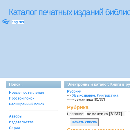
Каталог печатных изданий библ
👓
eng
|
rus
Поиск :
Электронный каталог: Книги в р
Рубрики
Новые поступления
-->
Языкознание. Лингвистика
Простой поиск
----> семантика [81'37]
Расширенный поиск
Рубрика
семантика [81'37]
Название:
Авторы
Издательства
Печать списка
Серии