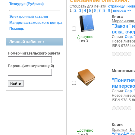
Связанные описания:
Тезаурус (Рубрики)
Отобрать для печати:
страницу
|
инв
1
|
2
|
3
|
4
|
5
|
6
|
7
|
8
|
9
|
вперед >>
Книга
Электронный каталог
Марасинова,
Мандельштамовского центра
"Закон" 
Помощь
века: оч
Доступно
Серия:
Сер. 
1 из 3
Новое литера
Личный кабинет :
ISBN 978544
Номер читательского билета
Пароль (имя кириллицей)
Многотомн
"Поняти
имперско
Серия:
Сер. 
Новое литера
ISBN 978-5-8
Книга
Красных, В.
Доступно
"Свой" с
1 из 5