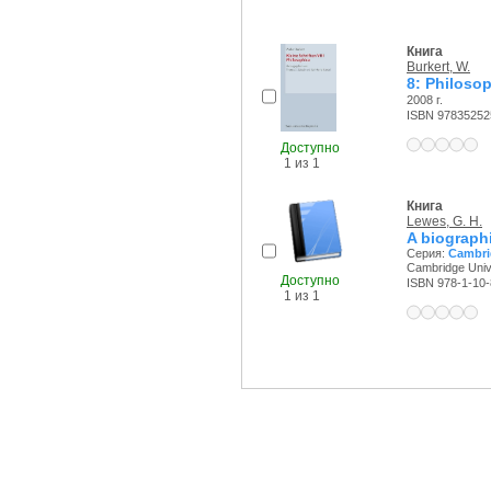
Книга
Burkert, W.
8: Philoso
2008 г.
ISBN 97835252
Доступно
1 из 1
Книга
Lewes, G. H.
A biographi
Серия:
Cambrid
Cambridge Unive
Доступно
ISBN 978-1-10
1 из 1