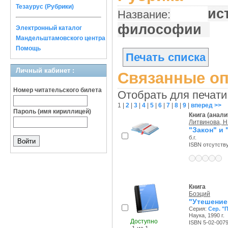
Тезаурус (Рубрики)
ис
Название:
философии
Электронный каталог
Мандельштамовского центра
Помощь
Печать списка
Личный кабинет :
Связанные оп
Номер читательского билета
Отобрать для печати
1
|
2
|
3
|
4
|
5
|
6
|
7
|
8
|
9
|
вперед >>
Пароль (имя кириллицей)
Книга (анали
Литвинова, Н.
"Закон" и
б.г.
ISBN отсутств
Книга
Боэций
"Утешение
Серия:
Сер. "
Наука, 1990 г.
Доступно
ISBN 5-02-007