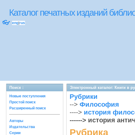
Каталог печатных изданий библ
👓
eng
|
rus
Поиск :
Электронный каталог: Книги в р
Рубрики
Новые поступления
Простой поиск
-->
Философия
Расширенный поиск
---->
история фило
------> история ан
Авторы
Издательства
Рубрика
Серии