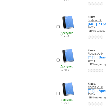
1 из 1
Книга
Бофре, Ж.
[Кн.1]. : 
2007 г.
ISBN 5-936150
Доступно
1 из 8
Книга
Лосев, А. Ф.
[Т.3]. : В
1974 г.
ISBN отсутств
Доступно
1 из 1
Книга
Лосев, А. Ф.
[Т.4]. : А
1975 г.
ISBN отсутств
Доступно
1 из 1