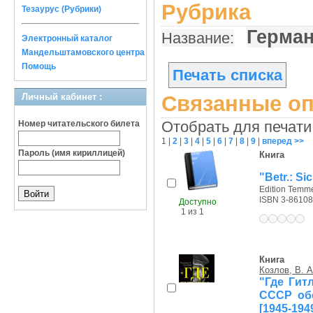
Рубрика
Тезаурус (Рубрики)
Герман
Название:
Электронный каталог
Мандельштамовского центра
Помощь
Печать списка
Личный кабинет :
Связанные оп
Отобрать для печати
Номер читательского билета
1
|
2
|
3
|
4
|
5
|
6
|
7
|
8
|
9
|
вперед >>
Пароль (имя кириллицей)
Книга
"Betr.: S
Edition Temme
ISBN 3-86108
Доступно
1 из 1
Книга
Козлов, В. А
"Где Гит
СССР обс
[1945-194