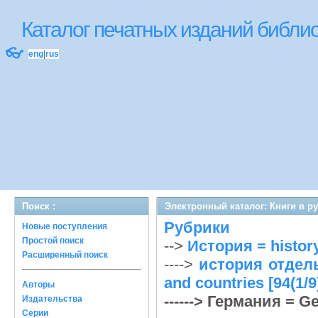
Каталог печатных изданий библ
👓
eng
|
rus
Поиск :
Электронный каталог: Книги в р
Рубрики
Новые поступления
Простой поиск
-->
История = histor
Расширенный поиск
---->
история отдельн
and countries [94(1/9
Авторы
------> Германия = Ge
Издательства
Серии