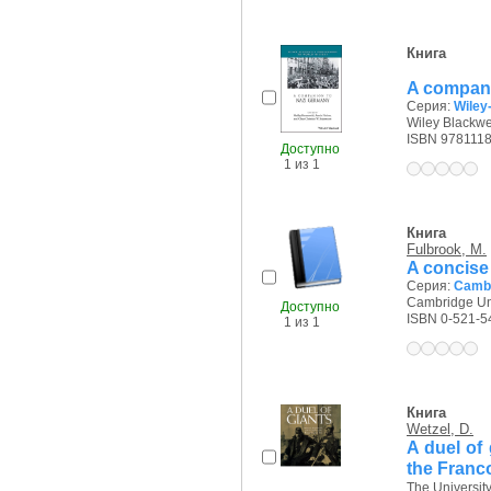
Книга
A compani
Серия:
Wiley
Wiley Blackwel
ISBN 978111
Доступно
1 из 1
Книга
Fulbrook, M.
A concise
Серия:
Cambr
Cambridge Uni
Доступно
ISBN 0-521-5
1 из 1
Книга
Wetzel, D.
A duel of 
the Franc
The University