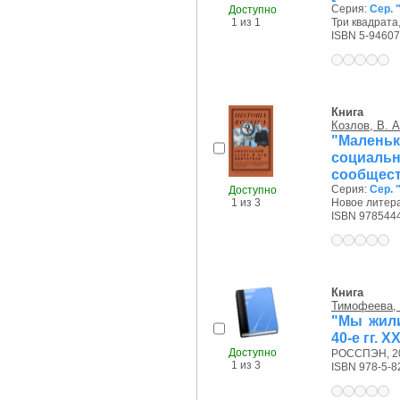
Серия:
Сер. 
Доступно
1 из 1
Три квадрата,
ISBN 5-94607
Книга
Козлов, В. А
"Мален
социаль
сообщест
Серия:
Сер. 
Доступно
1 из 3
Новое литера
ISBN 978544
Книга
Тимофеева, 
"Мы жили
40-е гг. XX
Доступно
РОССПЭН, 20
1 из 3
ISBN 978-5-8