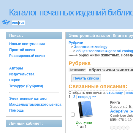
Каталог печатных изданий библ
👓
eng
|
rus
Поиск :
Электронный каталог: Книги в р
Рубрики
Новые поступления
-->
Зоология = zoology
Простой поиск
---->
общая зоология = general zoolog
------> образ жизни животных. Поведе
Расширенный поиск
Рубрика
Авторы
образ жизни животны
Название:
Издательства
Печать списка
Серии
Связанные описания:
Тезаурус (Рубрики)
Отобрать для печати:
страницу
|
инв
1
|
2
|
вперед >>
Электронный каталог
Книга
Мандельштамовского центра
Staddon, J. E.
Помощь
Adaptive b
Cambridge Unive
ISBN 978-1-10
Доступно
Личный кабинет :
1 из 1