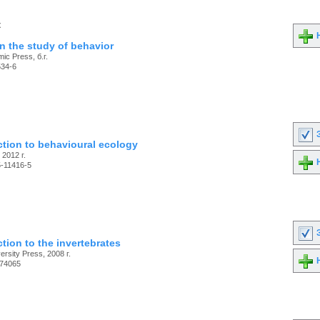
к
Н
n the study of behavior
ic Press, б.г.
534-6
З
ction to behavioural ecology
 2012 г.
Н
-11416-5
З
tion to the invertebrates
rsity Press, 2008 г.
Н
74065