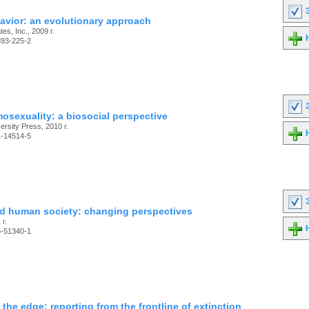
З
avior: an evolutionary approach
es, Inc., 2009 г.
Н
893-225-2
З
osexuality: a biosocial perspective
rsity Press, 2010 г.
Н
1-14514-5
З
d human society: changing perspectives
 г.
Н
5-51340-1
the edge: reporting from the frontline of extinction