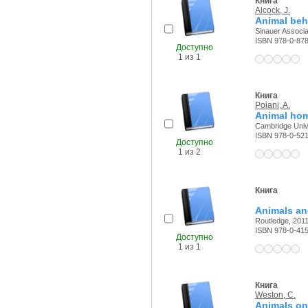
Книга
Alcock, J.
Animal beh
Sinauer Associat
ISBN 978-0-87
Доступно
1 из 1
Книга
Poiani, A.
Animal hom
Cambridge Unive
ISBN 978-0-52
Доступно
1 из 2
Книга
Animals an
Routledge, 2011
ISBN 978-0-41
Доступно
1 из 1
Книга
Weston, C.
Animals on 