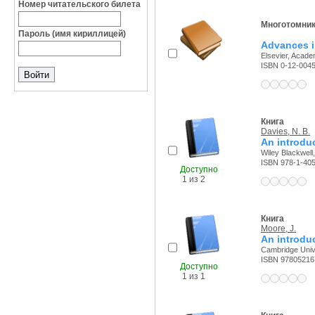
Номер читательского билета
Многотомни
Пароль (имя кириллицей)
Advances i
Elsevier, Academ
ISBN 0-12-004
Книга
Davies, N. B.
An introdu
Wiley Blackwell,
ISBN 978-1-405
Доступно
1 из 2
Книга
Moore, J.
An introduc
Cambridge Unive
ISBN 97805216
Доступно
1 из 1