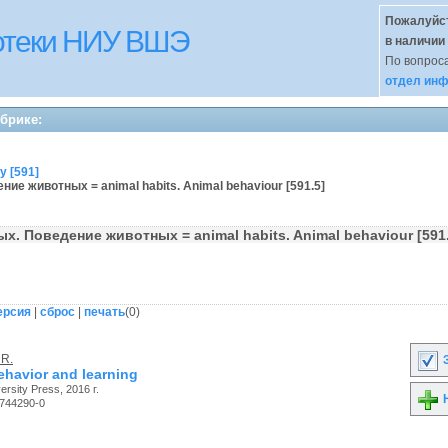
Пожалуйст
иотеки НИУ ВШЭ
в наличии
По вопроса
отдел инф
убрике:
y [591]
ние животных = animal habits. Animal behaviour [591.5]
х. Поведение животных = animal habits. Animal behaviour [59
ерсия
|
сброс
|
печать
(
0
)
 R.
З
ehavior and learning
rsity Press, 2016 г.
Н
-744290-0