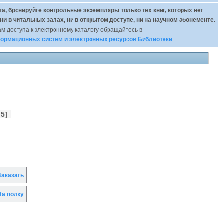
а, бронируйте контрольные экземпляры только тех книг, которых нет
 ни в читальных залах, ни в открытом доступе, ни на научном абонементе.
м доступа к электронному каталогу обращайтесь в
ормационных систем и электронных ресурсов Библиотеки
1.5]
аказать
а полку