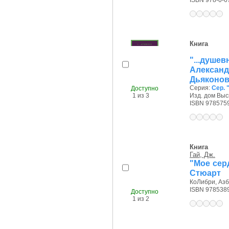
ISBN 978-0-6
Книга
"...душ
Алекса
Дьяконова
Серия:
Сер. 
Доступно
1 из 3
Изд. дом Выс
ISBN 978575
Книга
Гай, Дж.
"Мое сер
Стюарт
КоЛибри, Азбу
ISBN 978538
Доступно
1 из 2