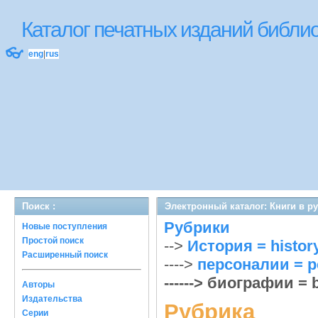
Каталог печатных изданий библ
👓
eng
|
rus
Поиск :
Электронный каталог: Книги в р
Рубрики
Новые поступления
Простой поиск
-->
История = histor
Расширенный поиск
---->
персоналии = p
------> биографии = 
Авторы
Издательства
Рубрика
Серии