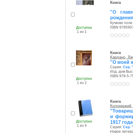
Книга
"О глав
рождени
Кучково поле 
ISBN 978590
Доступно
1 из 1
Книга
Кардано, Дж
"О моей 
Серия:
Сер. 
Изд. дом Выс
ISBN 978-5-7
Доступно
1 из 2
Книга
Колоницкий, 
"Товарищ
и формир
Доступно
1917 года
1 из 4
Серия:
Сер. 
Новое литера