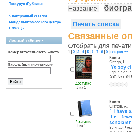
Тезаурус (Рубрики)
биогра
Название:
Электронный каталог
Мандельштамовского центра
Печать списка
Помощь
Связанные оп
Личный кабинет :
Отобрать для печати
1
|
2
|
3
|
4
|
5
|
6
|
7
|
8
|
9
|
вперед >>
Номер читательского билета
Книга
Ortega, L.
Пароль (имя кириллицей)
!Yo soy el
Espuela de Pla
ISBN 978-84-
Доступно
1 из 1
Книга
Grafton, A.
" I have 
the Jews
Доступно
scholarsh
1 из 1
Belknap Press,