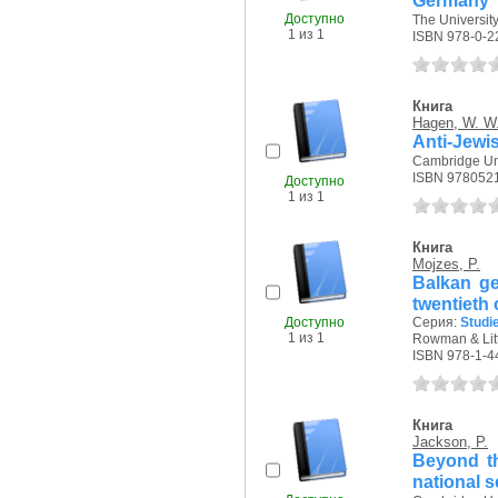
Germany
Доступно
The University
1 из 1
ISBN 978-0-2
Книга
Hagen, W. W
Anti-Jewi
Cambridge Uni
ISBN 978052
Доступно
1 из 1
Книга
Mojzes, P.
Balkan ge
twentieth
Доступно
Серия:
Studie
1 из 1
Rowman & Littl
ISBN 978-1-4
Книга
Jackson, P.
Beyond th
national s