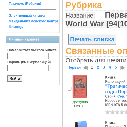
Рубрика
Тезаурус (Рубрики)
Перва
Название:
Электронный каталог
Мандельштамовского центра
World War [94(1
Помощь
Печать списка
Личный кабинет :
Связанные оп
Номер читательского билета
Отобрать для печати
Пароль (имя кириллицей)
Первая
1
2
3
4
5
Книга
Колоницкий, 
"Трагиче
годы Пер
Серия:
Сер. 
Новое литера
Доступно
ISBN 978-5-8
1 из 3
Книга
Пуанкаре, Р.