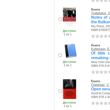
Книга
Trubetskoi, 
Notes of 
the Balka
Niu Press, 201
ISBN 978087
Доступно
1 из 1
Книга
Kuhlmann, E
Of little
remaking o
Доступно
New York Unive
1 из 1
ISBN 978-0-8
Книга
Cheterian, V.
Open woun
Hurst & Compa
ISBN 978-1-8
Доступно
1 из 1