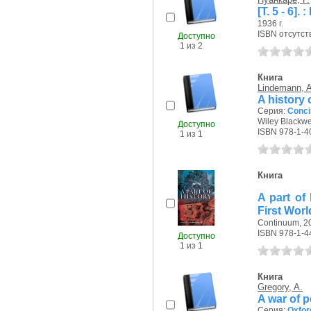
[Т. 5 - 6]
1936 г.
ISBN отсутст
Доступно
1 из 2
Книга
Lindemann, A
A history
Серия:
Conci
Wiley Blackwel
Доступно
ISBN 978-1-4
1 из 1
Книга
A part of 
First Wor
Continuum, 20
ISBN 978-1-4
Доступно
1 из 1
Книга
Gregory, A.
A war of 
Серия:
Oxfor