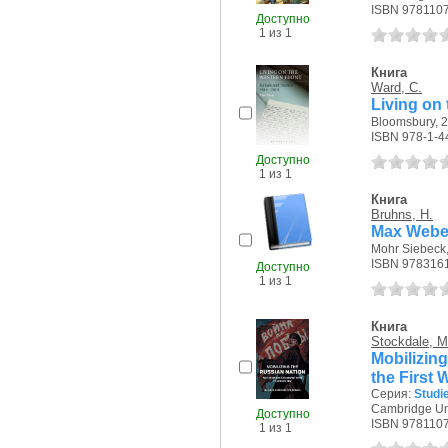
ISBN 978110
Доступно
1 из 1
Книга
Ward, C.
Living on 
Bloomsbury, 2
ISBN 978-1-4
Доступно
1 из 1
Книга
Bruhns, H.
Max Weber
Mohr Siebeck,
ISBN 978316
Доступно
1 из 1
Книга
Stockdale, M
Mobilizing
the First 
Серия:
Studie
Cambridge Uni
Доступно
ISBN 978110
1 из 1