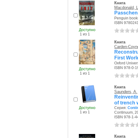
Книга
Macdonald, L
Passchenda
Penguin books
ISBN 978024
Доступно
1 из 1
Книга
Carden-Coyne
Reconstru
First Wor
Oxford Univers
ISBN 978-0-1
Доступно
1 из 1
Книга
Saunders, A.
Reinventi
of trench 
Доступно
Серия:
Contin
1 из 1
Continuum, 20
ISBN 978-1-4
Книга