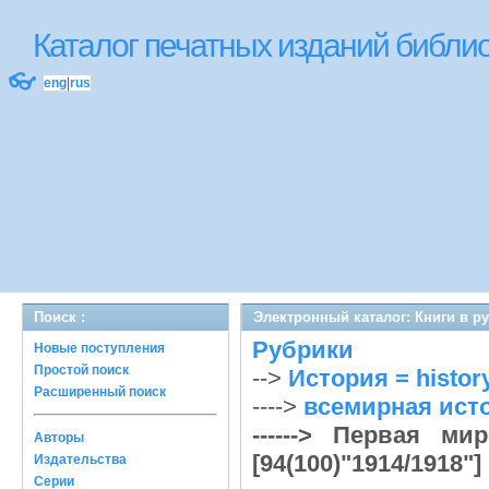
Каталог печатных изданий библ
👓
eng
|
rus
Поиск :
Электронный каталог: Книги в р
Рубрики
Новые поступления
Простой поиск
-->
История = histor
Расширенный поиск
---->
всемирная истор
------> Первая ми
Авторы
[94(100)"1914/1918"]
Издательства
Серии