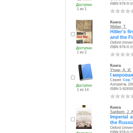
ISBN 978-0-1
Доступно
1 из 1
Книга
Weber, T.
Hitler's f
and the Fi
Oxford Univers
ISBN 978-0-1
Доступно
1 из 2
Книга
Уткин, А. И.
I мирова
Серия:
Сер. 
Алгоритм, 200
Доступно
ISBN 5-92650
1 из 14
Книга
Sanborn, J. 
Imperial 
the Russi
Oxford Univers
ISBN 978-0-1