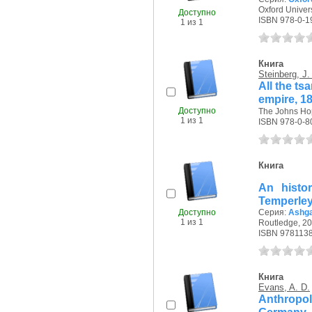
Oxford Univers
Доступно
ISBN 978-0-1
1 из 1
Книга
Steinberg, J.
All the ts
empire, 1
Доступно
The Johns Hop
1 из 1
ISBN 978-0-8
Книга
An histo
Temperle
Доступно
Серия:
Ashga
1 из 1
Routledge, 20
ISBN 978113
Книга
Evans, A. D.
Anthropolo