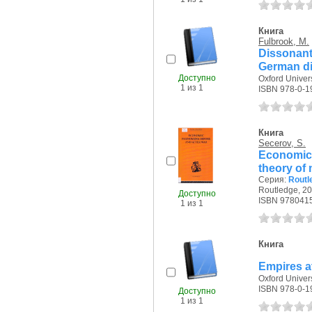
Книга
Fulbrook, M.
Dissonant
German di
Доступно
Oxford Univers
1 из 1
ISBN 978-0-1
Книга
Secerov, S.
Economic
theory of
Серия:
Routl
Routledge, 20
Доступно
ISBN 978041
1 из 1
Книга
Empires at
Oxford Univers
ISBN 978-0-1
Доступно
1 из 1