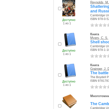
Reynolds, M.
Shatterin
and Russi
Cambridge Uni
ISBN 978-0-5
Доступно
1 из 1
Книга
Myers, C. S.
Shell shoc
Cambridge Uni
ISBN 978-1-1
Доступно
1 из 1
Книга
Grainger, J. 
The battle
The Boydell Pr
ISBN 978178
Доступно
1 из 1
Многотомн
The Cambri
Cambridge Uni