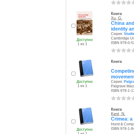
Книга
Xu, G.
China and
identity a
Серия:
Studie
Cambridge Uni
Доступно
ISBN 978-0-5
1 из 1
Книга
Competin
movement
Доступно
Серия:
Palgr
1 из 1
Palgrave Macm
ISBN 978-1-1
Книга
Kent, N.
Crimea: a 
Hurst & Compa
ISBN 978-1-8
Доступно
1 из 1