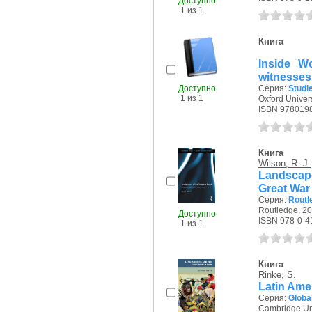
Доступно
1 из 1
Книга
Inside W
witnesses
Доступно
Серия:
Studi
1 из 1
Oxford Univers
ISBN 978019
Книга
Wilson, R. J.
Landscape
Great War
Серия:
Routl
Routledge, 20
Доступно
ISBN 978-0-4
1 из 1
Книга
Rinke, S.
Latin Ame
Серия:
Global
Cambridge Uni