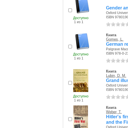
Gender an
Oxford Univers
ISBN 978019
Доступно
1 из 1
Книга
Gomes, L.
German rep
Palgrave Macm
ISBN 978-0-2
Доступно
1 из 1
Книга
Lubin, D. M.
Grand illu
Oxford Univers
ISBN 978019
Доступно
1 из 1
Книга
Weber, T.
Hitler's f
and the Fi
Oxford Univers