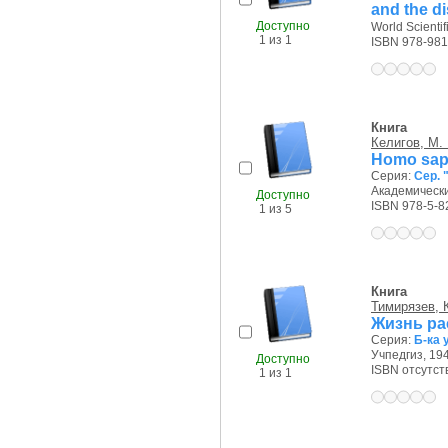
and the d
Доступно
World Scientifi
1 из 1
ISBN 978-981
Книга
Келигов, М.
Homo sap
Серия:
Сер. 
Академический
Доступно
ISBN 978-5-8
1 из 5
Книга
Тимирязев, К
Жизнь ра
Серия:
Б-ка 
Учпедгиз, 194
Доступно
ISBN отсутст
1 из 1