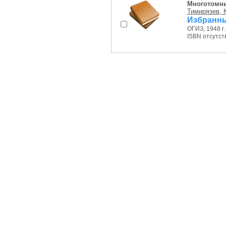
Многотомн
Тимирязев, К
Избранные
ОГИЗ, 1948 г.
ISBN отсутст