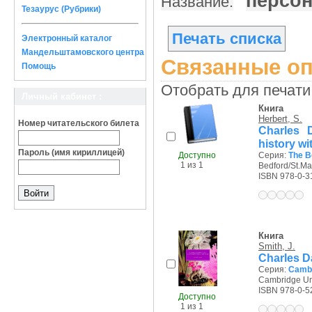
персон
Название:
Тезаурус (Рубрики)
Печать списка
Электронный каталог
Мандельштамовского центра
Связанные оп
Помощь
Отобрать для печати
Личный кабинет :
Книга
Herbert, S.
Номер читательского билета
Charles D
history w
Пароль (имя кириллицей)
Доступно
Серия:
The Be
1 из 1
Bedford/St.Mar
ISBN 978-0-3
Книга
Smith, J.
Charles Da
Серия:
Cambr
Cambridge Uni
ISBN 978-0-5
Доступно
1 из 1