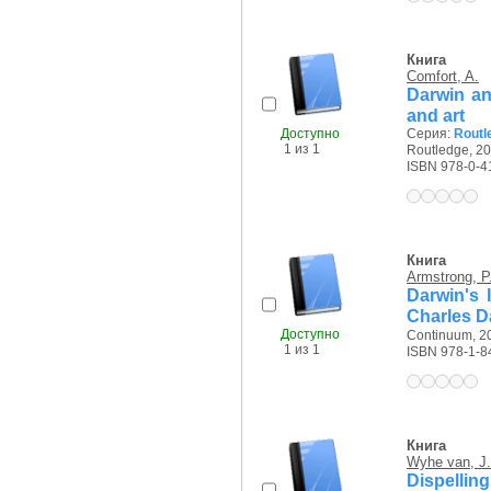
Книга
Comfort, A.
Darwin an
and art
Доступно
Серия:
Routle
1 из 1
Routledge, 20
ISBN 978-0-4
Книга
Armstrong, P
Darwin's 
Charles D
Доступно
Continuum, 20
1 из 1
ISBN 978-1-8
Книга
Wyhe van, J.
Dispellin