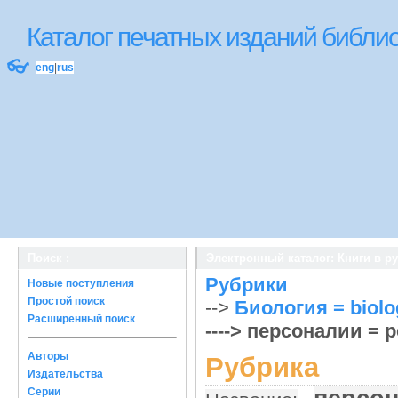
Каталог печатных изданий библ
👓
eng
|
rus
Поиск :
Электронный каталог: Книги в р
Рубрики
Новые поступления
Простой поиск
-->
Биология = biolo
Расширенный поиск
----> персоналии = p
Авторы
Рубрика
Издательства
Серии