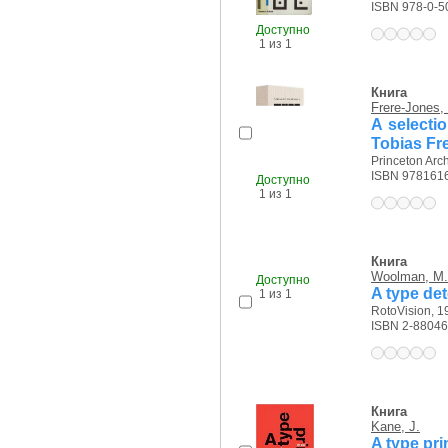
ISBN 978-0-5
Доступно
1 из 1
Книга
Frere-Jones, 
A selectio
Tobias Fr
Princeton Arch
ISBN 978161
Доступно
1 из 1
Книга
Woolman, M.
Доступно
A type det
1 из 1
RotoVision, 19
ISBN 2-88046
Книга
Kane, J.
A type pr