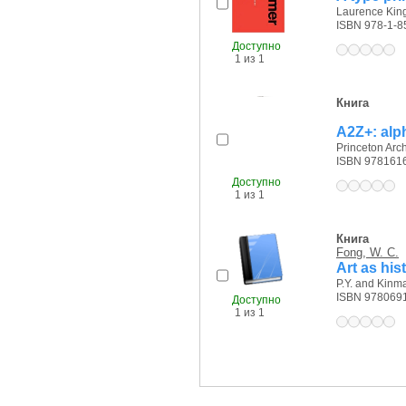
Laurence King
ISBN 978-1-8
Доступно
1 из 1
Книга
A2Z+: alp
Princeton Arch
ISBN 978161
Доступно
1 из 1
Книга
Fong, W. C.
Art as his
P.Y. and Kinma
ISBN 978069
Доступно
1 из 1