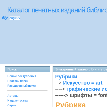
Каталог печатных изданий библ
👓
eng
|
rus
Поиск :
Электронный каталог: Книги в р
Рубрики
Новые поступления
Простой поиск
-->
Искусство = art
Расширенный поиск
---->
графические ис
------> шрифты = font
Авторы
Издательства
Рубрика
Серии