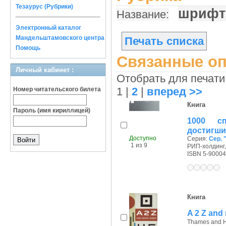
Тезаурус (Рубрики)
шрифты
Название:
Электронный каталог
Мандельштамовского центра
Печать списка
Помощь
Связанные оп
Личный кабинет :
Отобрать для печати
1
|
2
|
вперед >>
Номер читательского билета
Книга
Пароль (имя кириллицей)
1000 с
достигши
Доступно
Серия:
Сер. 
1 из 9
РИП-холдинг, 
ISBN 5-90004
Книга
A 2 Z and
Thames and H