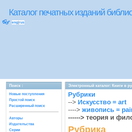
Каталог печатных изданий библ
👓
eng
|
rus
Поиск :
Электронный каталог: Книги в р
Рубрики
Новые поступления
Простой поиск
-->
Искусство = art
Расширенный поиск
---->
живопись = pain
------> теория и фи
Авторы
Издательства
Рубрика
Серии