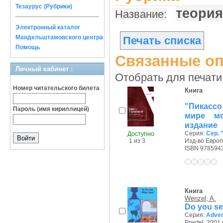
Тезаурус (Рубрики)
теория
Название:
Электронный каталог
Мандельштамовского центра
Печать списка
Помощь
Связанные оп
Личный кабинет :
Отобрать для печати
Номер читательского билета
Книга
"Пикассо
Пароль (имя кириллицей)
мире мо
издание
Серия:
Сер.
Доступно
1 из 3
Изд-во Европ.
ISBN 978594
Книга
Wenzel, A.
Do you see
Серия:
Adven
Prestel, 2001 г