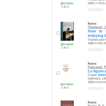
ISBN 3-7913-
Доступно
1 из 1
Книга
Thompson, J
How to r
enjoying 
Thames and H
ISBN 0-500-2
Доступно
1 из 1
Книга
Francastel, P
La figure 
Серия:
Bibli
Gallimard, 196
ISBN отсутст
Доступно
1 из 1
Книга
Pooler, R. S.