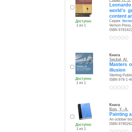
Leonardo 
world's gr
content a
Серия:
Vernon
Доступно
1 из 1
Vernon Press,
ISBN 978162
Книга
Seckel, Al.
Masters of
illusion
Sterling Publis
Доступно
ISBN 978-1-4
1 из 1
Книга
Bois, Y.- A.
Painting 
An october boo
ISBN 978026
Доступно
1 из 1