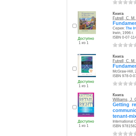
Книга
Futrell, C. M.
Fundamenta
Серия:
The Ir
Irwin, 1996 г.
ISBN 0-07-11
Доступно
1 из 1
Книга
Futrell, C. M.
Fundamenta
McGraw-Hill, 2
ISBN 978-0-0
Доступно
1 из 1
Книга
Williams, J. 
Getting re
communica
tenant-mix
Доступно
International 
1 из 1
ISBN 978158