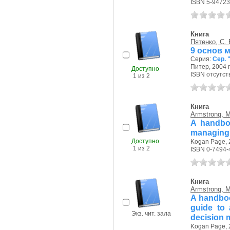
ISBN 5-94723
Книга
Пятенко, С. 
9 основ 
Серия:
Сер. 
Питер, 2004 г
Доступно
ISBN отсутст
1 из 2
Книга
Armstrong, M
A handbo
managing 
Доступно
Kogan Page, 2
1 из 2
ISBN 0-7494-
Книга
Armstrong, M
A handbo
guide to 
Экз. чит. зала
decision 
Kogan Page, 2