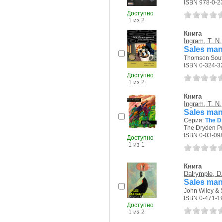
ISBN 978-0-2
Доступно
1 из 2
Книга
Ingram, T. N.
Sales man
Thomson Sout
ISBN 0-324-3
Доступно
1 из 2
Книга
Ingram, T. N.
Sales man
Серия:
The D
The Dryden Pr
ISBN 0-03-09
Доступно
1 из 1
Книга
Dalrymple, D.
Sales man
John Wiley & 
ISBN 0-471-1
Доступно
1 из 2