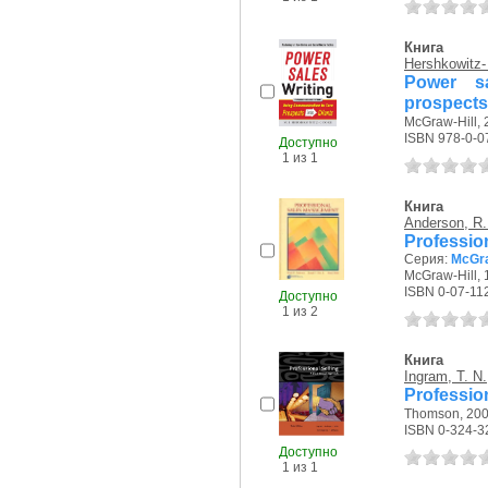
Книга
Hershkowitz-
Power sa
prospects 
McGraw-Hill, 2
ISBN 978-0-0
Доступно
1 из 1
Книга
Anderson, R.
Professio
Серия:
McGra
McGraw-Hill, 1
ISBN 0-07-11
Доступно
1 из 2
Книга
Ingram, T. N.
Profession
Thomson, 2006
ISBN 0-324-3
Доступно
1 из 1