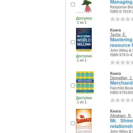
Managing 
Response Book
ISBN 0-7619-
Доступно
1 из 1
Книга
Taylor, E.
Mastering
resource 
John Wiley & 
ISBN 978-0-4
Доступно
1 из 1
Книга
Donnellan, J.
Merchand
Fairchild Book
ISBN 978160
Доступно
1 из 1
Книга
Abraham, R.
Mr. Shmo
relationsh
John Wiley & 