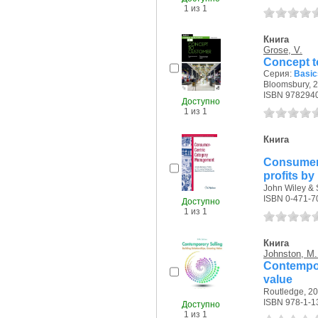
1 из 1
Книга
Grose, V.
Concept t
Серия:
Basic
Bloomsbury, 2
ISBN 978294
Доступно
1 из 1
Книга
Consumer-
profits b
John Wiley & 
ISBN 0-471-7
Доступно
1 из 1
Книга
Johnston, M.
Contempor
value
Routledge, 20
ISBN 978-1-1
Доступно
1 из 1