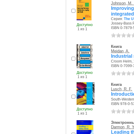
Johnson, M. 
Improving
integrat
Серия:
The U
Jossey-Bass P
Доступно
ISBN 0-7879-
1 из 1
Книга
Meidan, A.
Industria
Croom Helm, 1
ISBN 0-7099-
Доступно
1 из 1
Книга
Lusch, R. F.
Introducti
South-Western
ISBN 978-0-5
Доступно
1 из 1
Электронны
Darmon, R. Y
Leading t