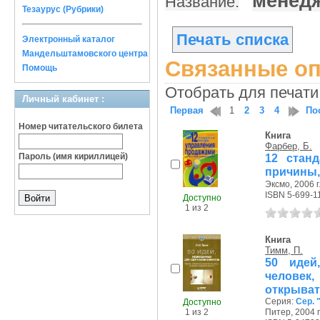
менедж
Название:
Тезаурус (Рубрики)
Печать списка
Электронный каталог
Мандельштамовского центра
Связанные оп
Помощь
Отобрать для печати
Личный кабинет :
Первая
1
2
3
4
По
Номер читательского билета
Книга
Фарбер, Б.
Пароль (имя кириллицей)
12 стан
причины,
Эксмо, 2006 г
ISBN 5-699-1
Доступно
1 из 2
Книга
Тимм, П.
50 идей
человек,
открыват
Серия:
Сер. 
Доступно
1 из 2
Питер, 2004 г