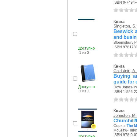
ISBN 0-7494-
Книга
Singleton, S.
Beswick a
and busi
Bloomsbury Pr
ISBN 978178
Доступно
1 из 2
Книга
Goldstein, A.
Buying an
guide for
Доступно
Dow Jones-Irw
1 из 1
ISBN 1-556-2
Книга
Johnston, M.
Churchill
Серия:
The M
McGraw-Hill/Ir
ISBN 978-0-0
Доступно