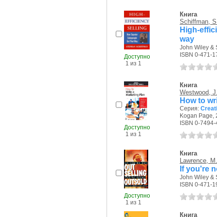
Книга
Schiffman, S
High-effi
way
John Wiley & 
ISBN 0-471-1
Доступно
1 из 1
Книга
Westwood, J
How to wri
Серия:
Creat
Kogan Page, 2
ISBN 0-7494-
Доступно
1 из 1
Книга
Lawrence, M.
If you're 
John Wiley & 
ISBN 0-471-1
Доступно
1 из 1
Книга