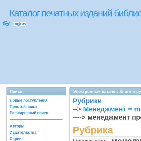
Каталог печатных изданий библ
👓
eng
|
rus
Поиск :
Электронный каталог: Книги в р
Рубрики
Новые поступления
Простой поиск
-->
Менеджмент = m
Расширенный поиск
----> менеджмент п
Авторы
Рубрика
Издательства
Серии