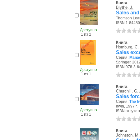
Книга
Blythe, J.
Sales an
Thomson Learn
ISBN 1-84480
Доступно
1 из 2
Книга
Homburg, C.
Sales exc
Серия:
Manag
Springer, 2012
ISBN 978-3-6
Доступно
1 из 1
Книга
Churchill, G. 
Sales for
Серия:
The Ir
Irwin, 1997 г.
Доступно
ISBN отсутст
1 из 1
Книга
Johnston, M.