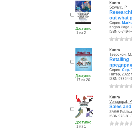
Книга
Szwarc, P.
Researchi
out what p
Серия:
Marke
Kogan Page, 2
Доступно
ISBN 0-7494-
1 из 2
Книга
Тверской, М
Retaili
предприя
Серия:
Сер. 
Питер, 2022 г
Доступно
ISBN 978544
17 из 20
Книга
Venugopal, P
Sales and
SAGE Publicat
ISBN 978-81-
Доступно
1 из 1