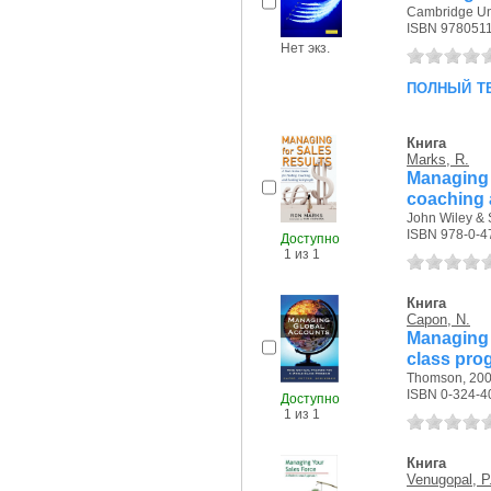
Cambridge Uni
ISBN 978051
Нет экз.
полный т
Книга
Marks, R.
Managing f
coaching 
John Wiley & 
ISBN 978-0-4
Доступно
1 из 1
Книга
Capon, N.
Managing g
class pro
Thomson, 2006
ISBN 0-324-4
Доступно
1 из 1
Книга
Venugopal, P