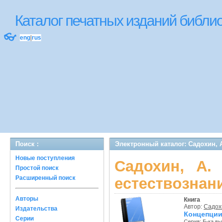
Каталог печатных изданий библ
👓
eng
|
rus
Поиск :
Электронный каталог: Садохин, 
Новые поступления
Садохин, А.
Простой поиск
Расширенный поиск
естествознан
Авторы
Книга
Автор:
Садохи
Издательства
Концепции
Серии
Серия:
Б-ка в