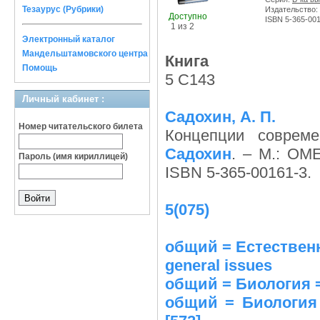
Тезаурус (Рубрики)
Издательство:
Доступно
ISBN 5-365-00
1 из 2
Электронный каталог
Мандельштамовского центра
Книга
Помощь
5 С143
Личный кабинет :
Садохин, А. П.
Номер читательского билета
Концепции совреме
Садохин
. – М.: ОМЕ
Пароль (имя кириллицей)
ISBN 5-365-00161-3.
5(075)
общий = Естественн
general issues
общий = Биология = 
общий = Биология =