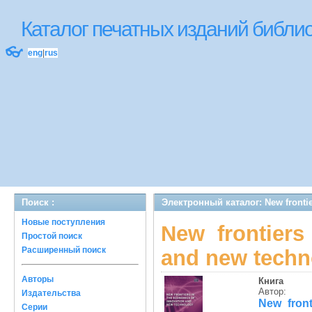
Каталог печатных изданий библ
👓
eng
|
rus
Поиск :
Электронный каталог: New frontie
Новые поступления
New frontiers
Простой поиск
Расширенный поиск
and new techn
Авторы
Книга
Автор:
Издательства
New fron
Серии