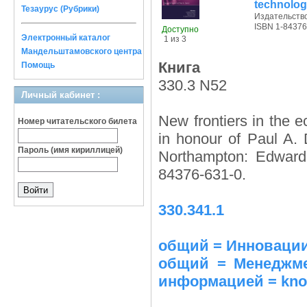
technolog
Тезаурус (Рубрики)
Издательств
ISBN 1-84376
Доступно
Электронный каталог
1 из 3
Мандельштамовского центра
Книга
Помощь
330.3 N52
Личный кабинет :
New frontiers in the 
Номер читательского билета
in honour of Paul A.
Пароль (имя кириллицей)
Northampton: Edward
84376-631-0.
330.341.1
общий = Инновации 
общий = Менеджме
информацией = know