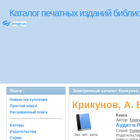
Каталог печатных изданий библ
👓
eng
|
rus
Поиск :
Электронный каталог: Крикунов, 
Новые поступления
Крикунов, А. 
Простой поиск
Расширенный поиск
Книга
Автор:
Крику
Аудит в Р
Авторы
Серия:
Униве
Издательства
Экз. чит. зала
Издательств
Серии