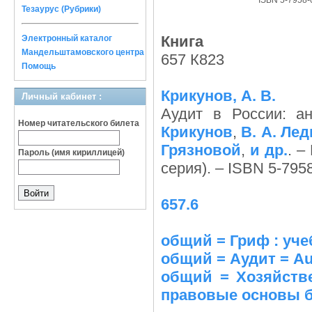
ISBN 5-7958-
Тезаурус (Рубрики)
Книга
Электронный каталог
Мандельштамовского центра
657 К823
Помощь
Крикунов, А. В.
Личный кабинет :
Аудит в России: ан
Номер читательского билета
Крикунов
,
В. А. Ле
Грязновой
,
и др.
. –
Пароль (имя кириллицей)
серия). – ISBN 5-795
657.6
общий = Гриф : уче
общий = Аудит = Au
общий = Хозяйстве
правовые основы б