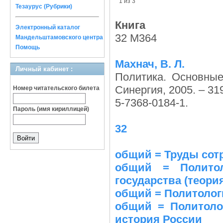
1 из 3
Тезаурус (Рубрики)
Книга
Электронный каталог
32 М364
Мандельштамовского центра
Помощь
Махнач, В. Л.
Личный кабинет :
Политика. Основные
Синергия, 2005. – 31
Номер читательского билета
5-7368-0184-1.
Пароль (имя кириллицей)
32
общий = Труды сот
общий = Политол
государства (теори
общий = Политолог
общий = Политолог
история России