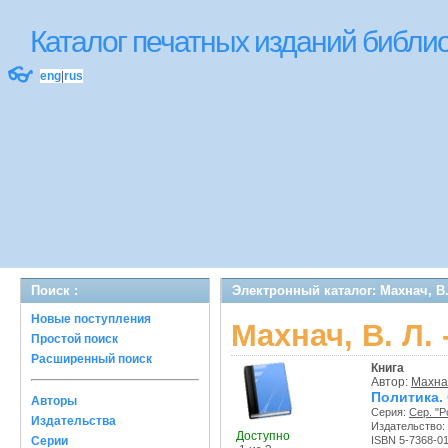
Каталог печатных изданий библ
👓
eng
|
rus
Поиск :
Электронный каталог: Махнач, В
Новые поступления
Махнач, В. Л.
Простой поиск
Расширенный поиск
Книга
Автор:
Махнач
Политика.
Авторы
Серия:
Сер. "
Издательства
Издательство:
Доступно
Серии
ISBN 5-7368-0