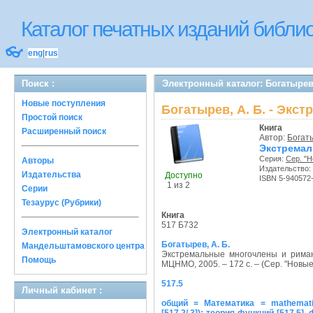
Каталог печатных изданий библ
👓
eng
|
rus
Поиск :
Электронный каталог: Богатырев
Новые поступления
Богатырев, А. Б. - Эк
Простой поиск
Книга
Расширенный поиск
Автор:
Богаты
Экстремал
Серия:
Сер. "
Авторы
Издательство:
Издательства
Доступно
ISBN 5-940572
1 из 2
Серии
Тезаурус (Рубрики)
Книга
517 Б732
Электронный каталог
Богатырев, А. Б.
Мандельштамовского центра
Экстремальные многочлены и рима
Помощь
МЦНМО, 2005. – 172 с. – (Сер. "Новы
517.5
Личный кабинет :
общий = Математика = mathemati