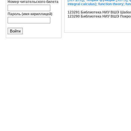
[517.2/.3]); теория функций [517.5]
Номер читательского билета
integral calculus); function theory; fu
123291 Библиотека НИУ ВШЭ Шаболовк
Пароль (имя кириллицей)
123290 Библиотека НИУ ВШЭ Покровски