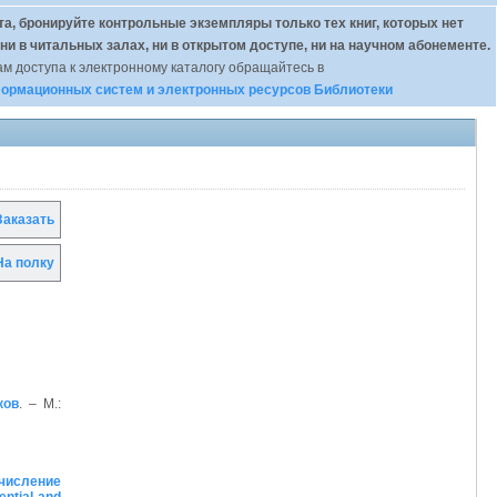
а, бронируйте контрольные экземпляры только тех книг, которых нет
 ни в читальных залах, ни в открытом доступе, ни на научном абонементе.
м доступа к электронному каталогу обращайтесь в
ормационных систем и электронных ресурсов Библиотеки
аказать
а полку
ков
. – М.:
числение