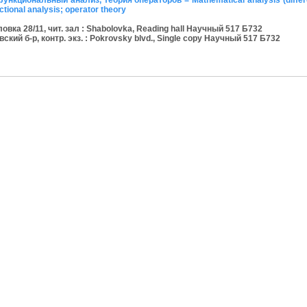
, функциональный анализ, теория операторов = Mathematical analysis (differ
nctional analysis; operator theory
а 28/11, чит. зал : Shabolovka, Reading hall Научный 517 Б732
й б-р, контр. экз. : Pokrovsky blvd., Single copy Научный 517 Б732