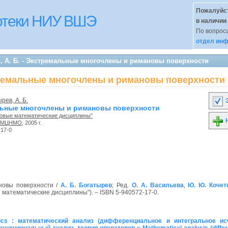
Пожалуйст
иотеки НИУ ВШЭ
в наличии
По вопроса
отдел инф
, А. Б. - Экстремальные многочлены и римановы поверхности
стремальные многочлены и римановы поверхности
рев, А. Б.
З
ьные многочлены и римановы поверхности
Новые математические дисциплины"
Н
МЦНМО
, 2005 г.
-17-0
новы поверхности /
А. Б. Богатырев
; Ред.
О. А. Васильева
,
Ю. Ю. Кочет
е математические дисциплины"). – ISBN 5-940572-17-0.
cs : математический анализ (дифференциальное и интегральное ис