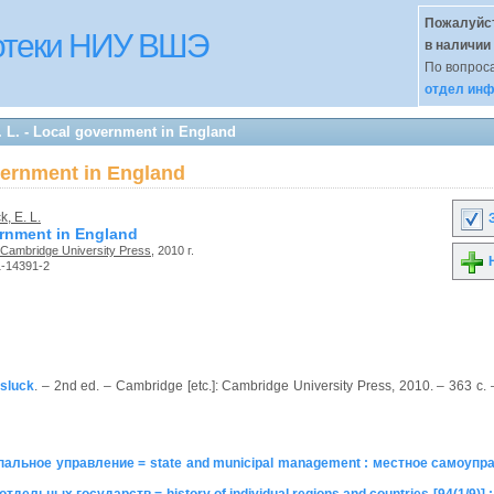
Пожалуйст
иотеки НИУ ВШЭ
в наличии
По вопроса
отдел инф
 L. - Local government in England
overnment in England
, E. L.
З
rnment in England
Cambridge University Press
, 2010 г.
Н
1-14391-2
asluck
. – 2nd ed. – Cambridge [etc.]: Cambridge University Press, 2010. – 363 с. 
альное управление = state and municipal management : местное самоупр