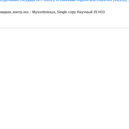
тдельных государств = history of individual regions and countries [94(1/9)] 
кая, контр.экз. : Myasnitskaya, Single copy Научный 35 H33