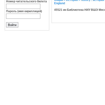
общий = История = history : история о
Номер читательского билета
England
45521 ин Библиотека НИУ ВШЭ Мясниц
Пароль (имя кириллицей)