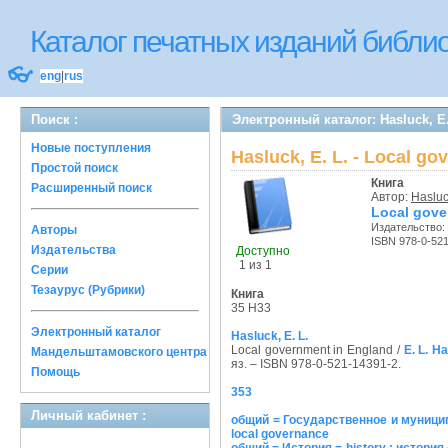
Каталог печатных изданий библ
👓
eng
|
rus
Поиск :
Электронный каталог: Hasluck, E.
Новые поступления
Hasluck, E. L. - Local g
Простой поиск
Книга
Расширенный поиск
Автор:
Hasluck
Local gove
Издательство:
Авторы
ISBN 978-0-52
Издательства
Доступно
1 из 1
Серии
Тезаурус (Рубрики)
Книга
35 H33
Электронный каталог
Hasluck, E. L.
Local government in England /
E. L. H
Мандельштамовского центра
яз. – ISBN 978-0-521-14391-2.
Помощь
353
Личный кабинет :
общий = Государственное и муницип
local governance