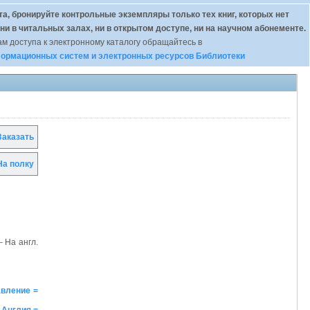
а, бронируйте контрольные экземпляры только тех книг, которых нет
 ни в читальных залах, ни в открытом доступе, ни на научном абонементе.
м доступа к электронному каталогу обращайтесь в
ормационных систем и электронных ресурсов Библиотеки
аказать
а полку
– На англ.
авление =