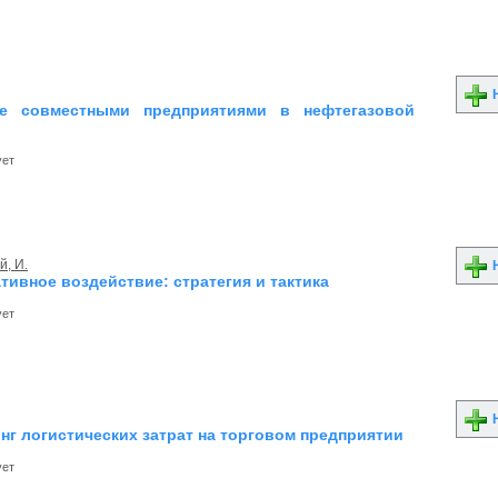
Н
ие совместными предприятиями в нефтегазовой
ует
, И.
Н
тивное воздействие: стратегия и тактика
ует
Н
нг логистических затрат на торговом предприятии
ует