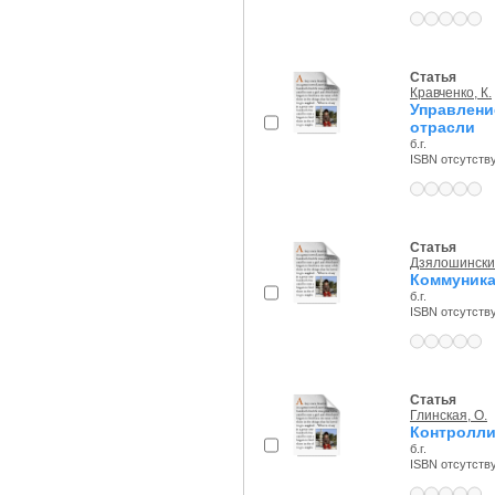
Статья
Кравченко, К.
Управлен
отрасли
б.г.
ISBN отсутств
Статья
Дзялошинский
Коммуника
б.г.
ISBN отсутств
Статья
Глинская, О.
Контролли
б.г.
ISBN отсутств