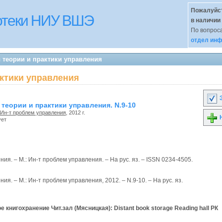
Пожалуйст
иотеки НИУ ВШЭ
в наличии
По вопроса
отдел инф
 теории и практики управления
ктики управления
З
теории и практики управления. N.9-10
Ин-т проблем управления
, 2012 г.
Н
ует
я. – М.: Ин-т проблем управления. – На рус. яз. – ISSN 0234-4505.
я. – М.: Ин-т проблем управления, 2012. – N.9-10. – На рус. яз.
нигохранение Чит.зал (Мясницкая): Distant book storage Reading hall РК