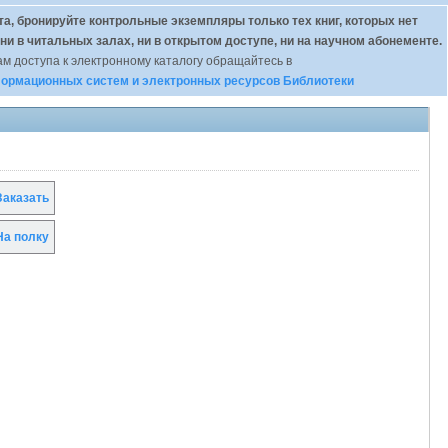
а, бронируйте контрольные экземпляры только тех книг, которых нет
 ни в читальных залах, ни в открытом доступе, ни на научном абонементе.
м доступа к электронному каталогу обращайтесь в
ормационных систем и электронных ресурсов Библиотеки
аказать
а полку