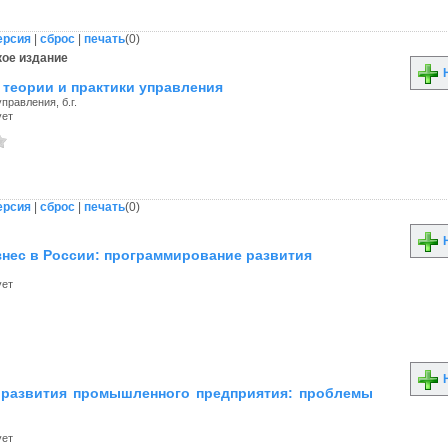
ерсия
|
сброс
|
печать
(
0
)
ое издание
Н
теории и практики управления
правления, б.г.
ует
ерсия
|
сброс
|
печать
(
0
)
Н
нес в России: программирование развития
ует
Н
 развития промышленного предприятия: проблемы
ует