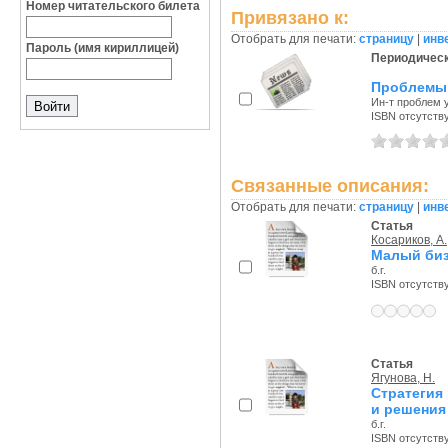
Номер читательского билета
Привязано к:
Отобрать для печати:
страницу
|
инв
Пароль (имя кириллицей)
Периодическ
Проблемы 
Ин-т проблем у
ISBN отсутств
Связанные описания:
Отобрать для печати:
страницу
|
инв
Статья
Косариков, А.
Малый биз
б.г.
ISBN отсутств
Статья
Ягунова, Н.
Стратегия
и решения
б.г.
ISBN отсутств