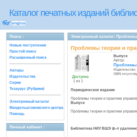
Каталог печатных изданий библ
👓
eng
|
rus
Поиск :
Электронный каталог: Проблемы
Новые поступления
Проблемы теории и пра
Простой поиск
Выпуск
Расширенный поиск
Автор:
Проблемы 
Издательство:
Авторы
ISBN отсутств
Издательства
Доступно
1 из 1
Серии
Тезаурус (Рубрики)
Периодическое издание
Проблемы теории и практики управлени
Электронный каталог
Выпуск
Мандельштамовского центра
Проблемы теории и практики управлени
Помощь
Личный кабинет :
Библиотека НИУ ВШЭ ф-л удаленное к