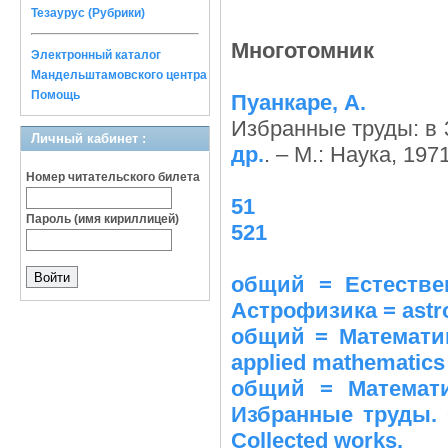
Тезаурус (Рубрики)
Многотомник
Электронный каталог
Мандельштамовского центра
Помощь
Пуанкаре, А.
Избранные труды: в 3
Личный кабинет :
др.
. – М.: Наука, 197
Номер читательского билета
51
Пароль (имя кириллицей)
521
общий = Естествен
Астрофизика = astr
общий = Математик
applied mathematics
общий = Математи
Избранные труды. С
Collected works.