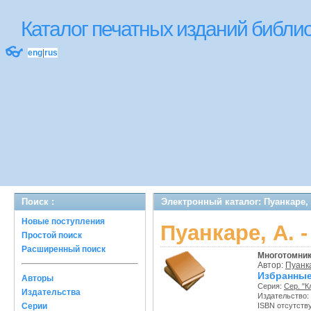
Каталог печатных изданий библ
👓
eng
|
rus
Поиск :
Электронный каталог: Пуанкаре,
Новые поступления
Пуанкаре, А. 
Простой поиск
Расширенный поиск
Многотомни
Автор:
Пуанка
Избранные 
Авторы
Серия:
Сер. "К
Издательства
Издательство:
Серии
ISBN отсутств