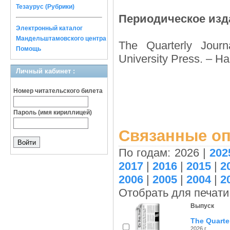
Тезаурус (Рубрики)
Периодическое изд
Электронный каталог
Мандельштамовского центра
The Quarterly Jour
Помощь
University Press. – Н
Личный кабинет :
Номер читательского билета
Пароль (имя кириллицей)
Связанные оп
По годам: 2026 |
202
2017
|
2016
|
2015
|
2
2006
|
2005
|
2004
|
2
Отобрать для печати
Выпуск
The Quarter
2026 г.