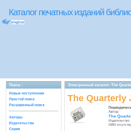
Каталог печатных изданий библ
👓
eng
|
rus
Поиск :
Электронный каталог: The Quarte
Новые поступления
The Quarterly
Простой поиск
Расширенный поиск
Периодическ
Автор:
The Quarte
Авторы
Издательство:
Издательства
ISBN отсутств
Серии