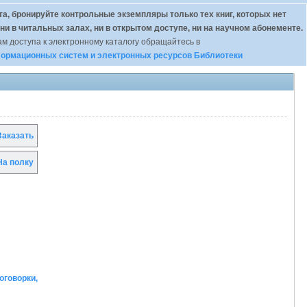
а, бронируйте контрольные экземпляры только тех книг, которых нет
 ни в читальных залах, ни в открытом доступе, ни на научном абонементе.
м доступа к электронному каталогу обращайтесь в
ормационных систем и электронных ресурсов Библиотеки
аказать
а полку
оговорки,