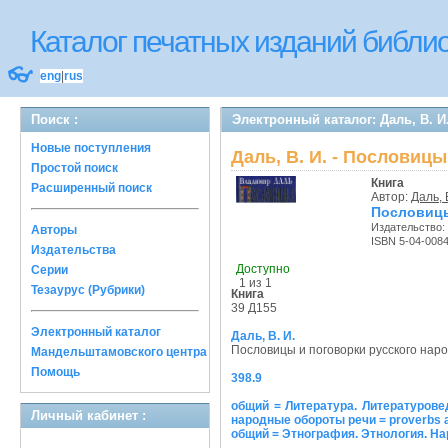
Каталог печатных изданий библ
👓
eng
|
rus
Поиск :
Электронный каталог: Даль, В. И
Новые поступления
Даль, В. И. - Пословиц
Простой поиск
Книга
Расширенный поиск
Автор:
Даль, 
Пословицы
Издательство:
Авторы
ISBN 5-04-008
Издательства
Доступно
Серии
1 из 1
Тезаурус (Рубрики)
Книга
39 Д155
Электронный каталог
Даль, В. И.
Пословицы и поговорки русского наро
Мандельштамовского центра
Помощь
398.9
общий = Литература. Литературоведен
Личный кабинет :
народные обороты речи = proverbs an
общий = Этнография. Этнология. На