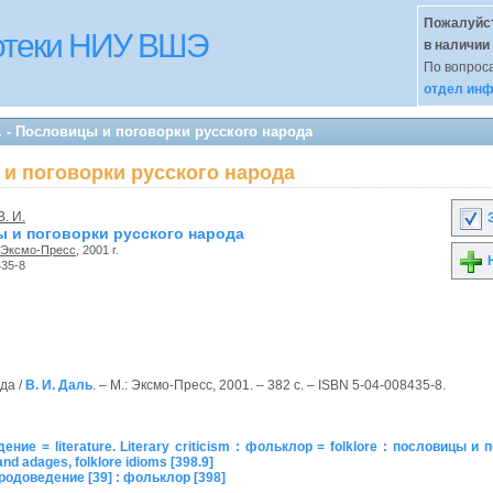
Пожалуйст
иотеки НИУ ВШЭ
в наличии
По вопроса
отдел инф
. - Пословицы и поговорки русского народа
ы и поговорки русского народа
В. И.
З
 и поговорки русского народа
Эксмо-Пресс
, 2001 г.
Н
435-8
да /
В. И. Даль
. – М.: Эксмо-Пресс, 2001. – 382 с. – ISBN 5-04-008435-8.
ие = literature. Literary criticism : фольклор = folklore : пословицы и п
d adages, folklore idioms [398.9]
родоведение [39] : фольклор [398]