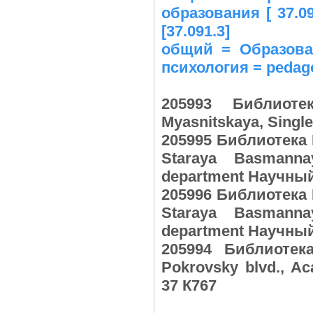
образования [ 37.
[37.091.3]
общий = Образован
психология = pedago
205993 Библиот
Myasnitskaya, Singl
205995 Библиотека 
Staraya Basmanna
department Научный
205996 Библиотека 
Staraya Basmanna
department Научный
205994 Библиотек
Pokrovsky blvd., A
37 К767