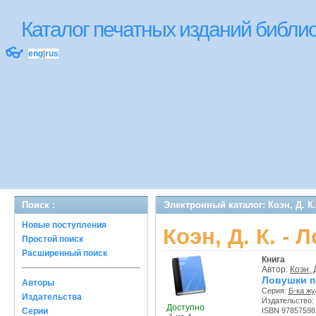
Каталог печатных изданий библ
👓
eng
|
rus
Поиск :
Электронный каталог: Коэн, Д. К
Новые поступления
Коэн, Д. К. -
Простой поиск
Расширенный поиск
Книга
Автор:
Коэн, Д
Ловушки п
Авторы
Серия:
Б-ка ж
Издательства
Издательство:
Доступно
Серии
ISBN 97857598