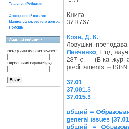
1 из 4
Тезаурус (Рубрики)
Книга
Электронный каталог
37 К767
Мандельштамовского центра
Помощь
Коэн, Д. К.
Личный кабинет :
Ловушки преподава
Левченко
; Под науч
Номер читательского билета
287 с. – (Б-ка журн
Пароль (имя кириллицей)
predicaments. – ISB
37.01
37.091.3
37.015.3
общий = Образован
general issues [37.01
общий = Образова