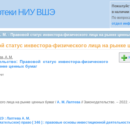
Пожалуйст
иотеки НИУ ВШЭ
в наличии
По вопроса
отдел инф
А. М. - Правовой статус инвестора-физического лица на рынке ценны
вой статус инвестора-физического лица на рынке
а, А. М.
Н
ельство: Правовой статус инвестора-физического
ынке ценных бумаг
ует
ого лица на рынке ценных бумаг /
А. М. Лаптева
// Законодательство. – 2022. –
 : Лаптева А. М.
ательское) право [ 346 ] : правовые основы инвестиционной деятельност