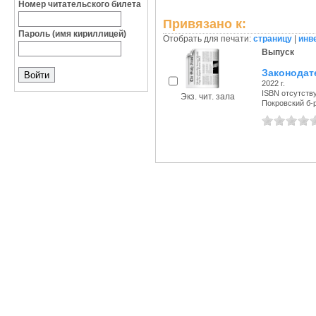
Номер читательского билета
Привязано к:
Пароль (имя кириллицей)
Отобрать для печати:
страницу
|
инв
Выпуск
Законодат
2022 г.
ISBN отсутств
Экз. чит. зала
Покровский б-р,