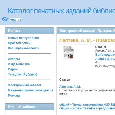
Каталог печатных изданий библ
👓
eng
|
rus
Поиск :
Электронный каталог: Лаптева, 
Новые поступления
Лаптева, А. М. - Право
Простой поиск
Статья
Расширенный поиск
Автор:
Лаптев
Законодат
лица на р
Авторы
б.г.
Издательства
ISBN отсутств
Серии
Тезаурус (Рубрики)
Статья
Электронный каталог
Лаптева, А. М.
Мандельштамовского центра
Правовой статус инвестора-физическ
59-64.
Помощь
общий = Труды сотрудников НИУ ВШЭ
Личный кабинет :
общий = Хозяйственное (предприним