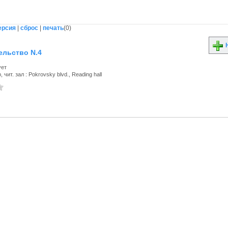
ерсия
|
сброс
|
печать
(
0
)
Н
ельство N.4
ует
 чит. зал : Pokrovsky blvd., Reading hall