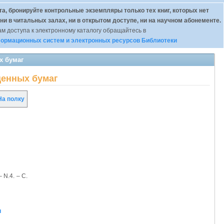
а, бронируйте контрольные экземпляры только тех книг, которых нет
 ни в читальных залах, ни в открытом доступе, ни на научном абонементе.
м доступа к электронному каталогу обращайтесь в
ормационных систем и электронных ресурсов Библиотеки
х бумаг
 ценных бумаг
а полку
 N.4. – С.
и