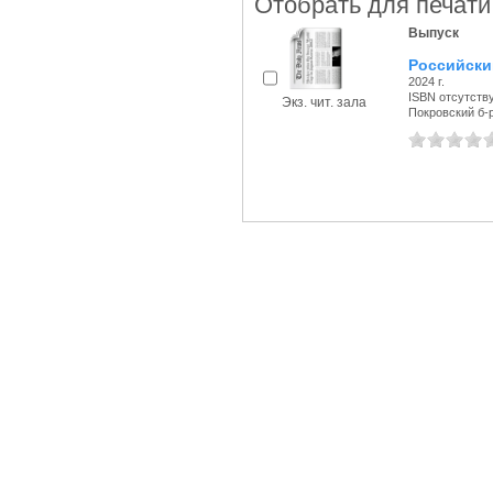
Отобрать для печати
Выпуск
Российски
2024 г.
ISBN отсутств
Экз. чит. зала
Покровский б-р,