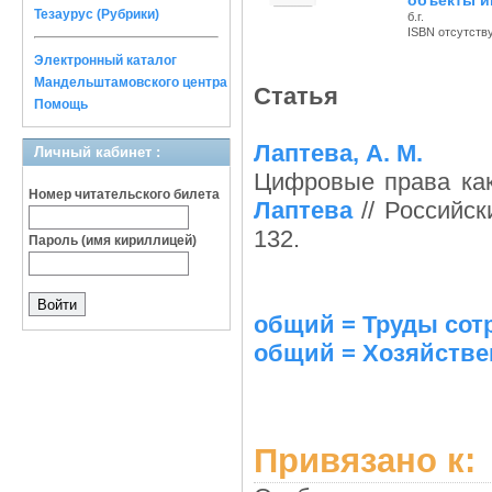
объекты и
Тезаурус (Рубрики)
б.г.
ISBN отсутств
Электронный каталог
Мандельштамовского центра
Статья
Помощь
Лаптева, А. М.
Личный кабинет :
Цифровые права как
Номер читательского билета
Лаптева
// Российск
132.
Пароль (имя кириллицей)
общий = Труды сот
общий = Хозяйствен
Привязано к: