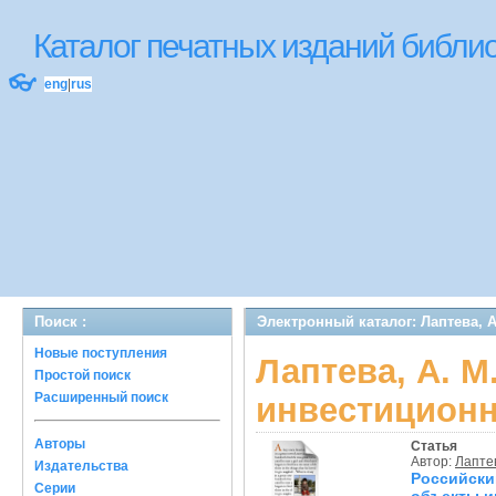
Каталог печатных изданий библ
👓
eng
|
rus
Поиск :
Электронный каталог: Лаптева, 
Новые поступления
Лаптева, А. 
Простой поиск
Расширенный поиск
инвестиционн
Авторы
Статья
Автор:
Лаптев
Издательства
Российск
Серии