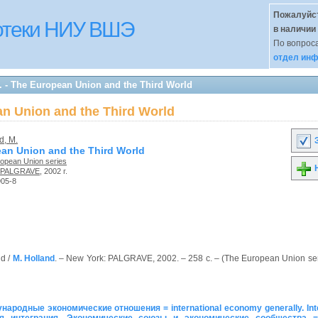
Пожалуйст
иотеки НИУ ВШЭ
в наличии
По вопроса
отдел инф
 - The European Union and the Third World
an Union and the Third World
d, M.
З
an Union and the Third World
opean Union series
Н
PALGRAVE
, 2002 г.
905-8
ld /
M. Holland
. – New York: PALGRAVE, 2002. – 258 с. – (The European Union ser
родные экономические отношения = international economy generally. Inte