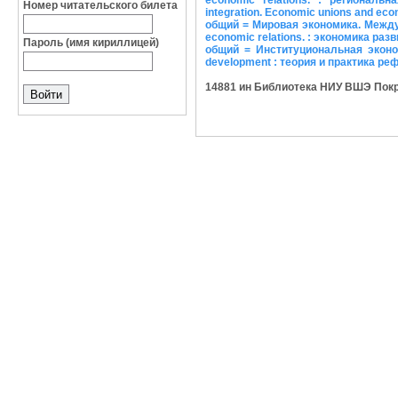
economic relations. : региональ
Номер читательского билета
integration. Economic unions and ec
общий = Мировая экономика. Междуна
economic relations. : экономика раз
Пароль (имя кириллицей)
общий = Институциональная экономи
development : теория и практика реф
14881 ин Библиотека НИУ ВШЭ Покровс