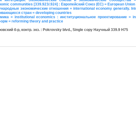
ная интеграция. Экономические союзы и экономические сообщества = 
onomic communities [339.923/.924] : Европейский Союз (ЕС) = European Union
родные экономические отношения = international economy generally. Inte
вивающихся стран = developing countries
ка = institutional economics : институциональное проектирование = inst
орм = reforming theory and practice
кий б-р, контр. экз. : Pokrovsky blvd., Single copy Научный 339.9 H75