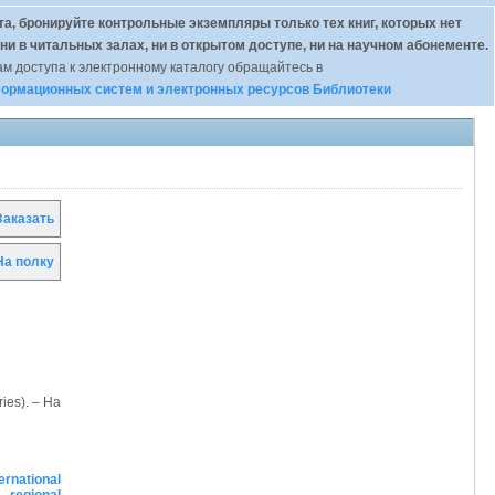
а, бронируйте контрольные экземпляры только тех книг, которых нет
 ни в читальных залах, ни в открытом доступе, ни на научном абонементе.
м доступа к электронному каталогу обращайтесь в
ормационных систем и электронных ресурсов Библиотеки
аказать
а полку
ies). – На
rnational