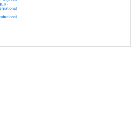
regional
 (EU)
rnational
itutional