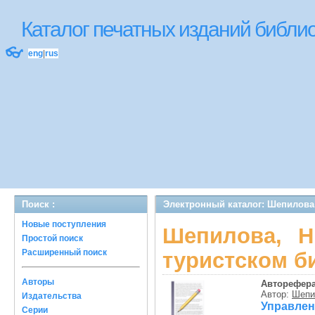
Каталог печатных изданий библ
👓
eng
|
rus
Поиск :
Электронный каталог: Шепилова, 
Новые поступления
Шепилова, Н
Простой поиск
Расширенный поиск
туристском б
Авторы
Авторефер
Автор:
Шепи
Издательства
Управлен
Серии