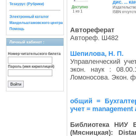
дис. ... к
Тезаурус (Рубрики)
Доступно
Издательств
1 из 1
ISBN отсутст
Электронный каталог
Мандельштамовского центра
Автореферат
Помощь
Автореф. Ш482
Личный кабинет :
Шепилова, Н. П.
Номер читательского билета
Управленческий учет
Пароль (имя кириллицей)
экон. наук : 08.00
Ломоносова. Экон. фа
общий = Бухгалтер
учет = management 
Библиотека НИУ В
(Мясницкая): Dist