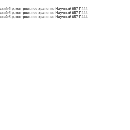
кий б-р, контрольное хранение Научный 657 П444
кий б-р, контрольное хранение Научный 657 П444
кий б-р, контрольное хранение Научный 657 П444