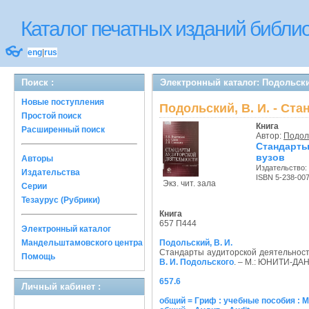
Каталог печатных изданий библ
👓
eng
|
rus
Поиск :
Электронный каталог: Подольски
Новые поступления
Подольский, В. И. - Ст
Простой поиск
Книга
Расширенный поиск
Автор:
Подоль
Стандарты
вузов
Авторы
Издательство:
Издательства
ISBN 5-238-00
Экз. чит. зала
Серии
Тезаурус (Рубрики)
Книга
657 П444
Электронный каталог
Мандельштамовского центра
Подольский, В. И.
Стандарты аудиторской деятельности
Помощь
В. И. Подольского
. – М.: ЮНИТИ-ДАНА
657.6
Личный кабинет :
общий = Гриф : учебные пособия : 