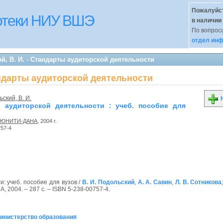
Пожалуйст
иотеки НИУ ВШЭ
в наличии
По вопроса
отдел инф
й, В. И. - Стандарты аудиторской деятельности
андарты аудиторской деятельности
ский, В. И.
Н
 аудиторской деятельности : учеб. пособие для
ЮНИТИ-ДАНА
, 2004 г.
757-4
: учеб. пособие для вузов /
В. И. Подольский
,
А. А. Савин
,
Л. В. Сотникова
, 2004. – 287 с. – ISBN 5-238-00757-4.
Министерство образования