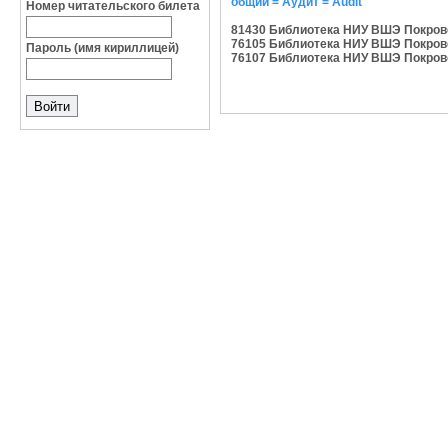
общий = Аудит = Audit
Номер читательского билета
81430 Библиотека НИУ ВШЭ Покровс
76105 Библиотека НИУ ВШЭ Покровс
Пароль (имя кириллицей)
76107 Библиотека НИУ ВШЭ Покровс