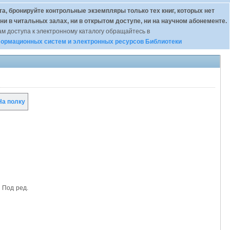
а, бронируйте контрольные экземпляры только тех книг, которых нет
 ни в читальных залах, ни в открытом доступе, ни на научном абонементе.
м доступа к электронному каталогу обращайтесь в
ормационных систем и электронных ресурсов Библиотеки
а полку
; Под ред.