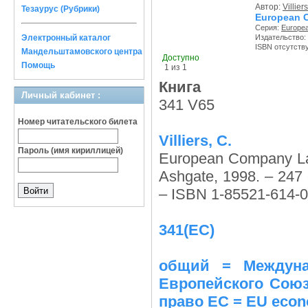
Автор:
Villiers
Тезаурус (Рубрики)
European 
Серия:
Europea
Электронный каталог
Издательство:
ISBN отсутств
Мандельштамовского центра
Доступно
Помощь
1 из 1
Книга
Личный кабинет :
341 V65
Номер читательского билета
Villiers, C.
Пароль (имя кириллицей)
European Company La
Ashgate, 1998. – 247 с
– ISBN 1-85521-614-0
341(EC)
общий = Междунар
Европейского Союза
право ЕС = EU econ