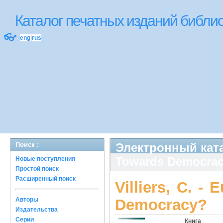
Каталог печатных изданий библ
👓
eng
|
rus
Поиск :
Электронный катал
Towards Democra
Новые поступления
Простой поиск
Расширенный поиск
Villiers, C. 
Авторы
Democracy?
Издательства
Серии
Книга