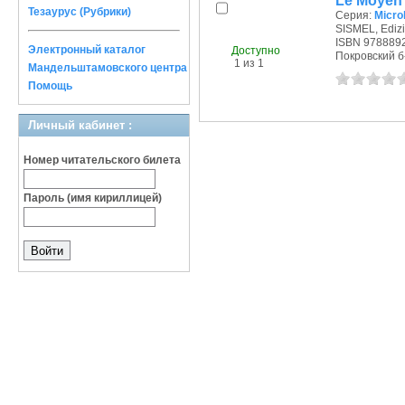
Le Moyen 
Тезаурус (Рубрики)
Серия:
Microl
SISMEL, Edizio
ISBN 978889
Электронный каталог
Доступно
Покровский б-р
1 из 1
Мандельштамовского центра
Помощь
Личный кабинет :
Номер читательского билета
Пароль (имя кириллицей)