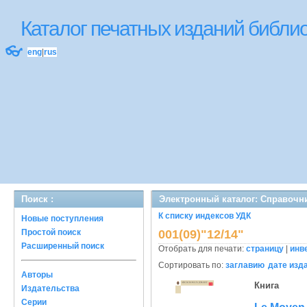
Каталог печатных изданий библ
👓
eng
|
rus
Поиск :
Электронный каталог: Справочн
К списку индексов УДК
Новые поступления
Простой поиск
001(09)"12/14"
Расширенный поиск
Отобрать для печати:
страницу
|
инв
Сортировать по:
заглавию
дате изд
Авторы
Книга
Издательства
Серии