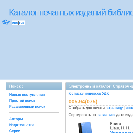
Каталог печатных изданий библ
👓
eng
|
rus
Поиск :
Электронный каталог: Справочн
К списку индексов УДК
Новые поступления
Простой поиск
005.94(075)
Расширенный поиск
Отобрать для печати:
страницу
|
инв
Сортировать по:
заглавию
дате изд
Авторы
Книга
Издательства
Шаш, Н. Н.
Серии