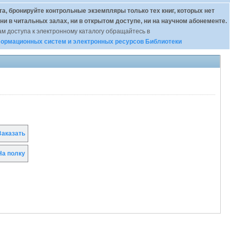
а, бронируйте контрольные экземпляры только тех книг, которых нет
 ни в читальных залах, ни в открытом доступе, ни на научном абонементе.
м доступа к электронному каталогу обращайтесь в
ормационных систем и электронных ресурсов Библиотеки
аказать
а полку