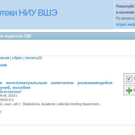
Пожалуйст
иотеки НИУ ВШЭ
в наличии
По вопроса
отдел инф
ик индексов УДК
ерсия
|
сброс
|
печать
(
0
)
ания
З
ие интеллектуальным капиталом развивающейся
 учеб. пособие
Н
Магистратура"
-М, 2014 г.
76033-0-0
, науч. аб-т : Shabolovka, Academic collection lending department...