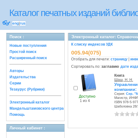
Каталог печатных изданий библ
👓
eng
|
rus
Поиск :
Электронный каталог: Справочн
К списку индексов УДК
Новые поступления
Простой поиск
005.94(075)
Расширенный поиск
Отобрать для печати:
страницу
|
инв
Сортировать по:
заглавию
дате изд
Авторы
Книга
Издательства
Шаш, Н. Н.
Серии
Управлен
компании:
Тезаурус (Рубрики)
Серия:
Сер. "
Доступно
Магистр, ИНФРА
1 из 4
Электронный каталог
ISBN 978-5-97
Шаболовка 28/11
Мандельштамовского центра
Помощь
Личный кабинет :