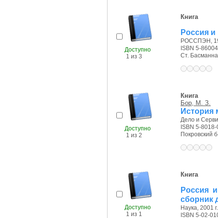
Книга
Россия и
РОССПЭН, 19
ISBN 5-86004
Доступно
Ст. Басманная 
1 из 3
Книга
Бор, М. З.
История 
Дело и Сервис
ISBN 5-8018-
Доступно
Покровский б-р
1 из 2
Книга
Россия и
сборник 
Доступно
Наука, 2001 г.
1 из 1
ISBN 5-02-01