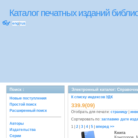
Каталог печатных изданий библ
👓
eng
|
rus
Поиск :
Электронный каталог: Справочн
К списку индексов УДК
Новые поступления
Простой поиск
339.9(09)
Расширенный поиск
Отобрать для печати:
страницу
|
инв
Сортировать по:
заглавию
дате изд
Авторы
1
|
2
|
3
|
4
|
5
|
вперед >>
Издательства
Книга
Серии
Конотопов, 