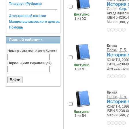
История 
Тезаурус (Рубрики)
Серия:
Сер.
Академически
Доступно
Электронный каталог
ISBN 5-8291-
1 из 52
Мандельштамовского центра
Мясницкая, уч
Помощь
Личный кабинет :
Книга
Поляк, Г. Б.
Номер читательского билета
История 
ЮНИТИ, 2000 
Пароль (имя кириллицей)
ISBN 5-238-0
Доступно
ф-л удал. книг
1 из 91
Книга
Поляк, Г. Б.
История 
ЮНИТИ, 1999 
ISBN 5-238-0
Доступно
Мясницкая, уч.
1 из 54