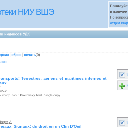
Пожалуйст
иотеки НИУ ВШЭ
в наличии
По вопроса
отдел инф
ик индексов УДК
ерсия
|
сброс
|
печать
(
0
)
ания
З
ransports: Terrestres, aeriens et maritimes internes et
naux
Н
.
065-2
 контр. экз. : Pokrovsky blvd., Single copy
nger, A.
З
eaux, Signaux: du droit en un Clin D'Oeil