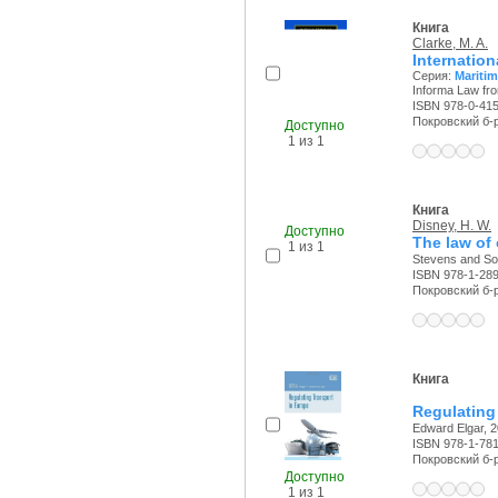
Книга
Clarke, M. A.
Internation
Серия:
Maritim
Informa Law fro
ISBN 978-0-41
Покровский б-р,
Доступно
1 из 1
Книга
Disney, H. W.
Доступно
The law of 
1 из 1
Stevens and Son
ISBN 978-1-28
Покровский б-р,
Книга
Regulating
Edward Elgar, 2
ISBN 978-1-78
Покровский б-р,
Доступно
1 из 1