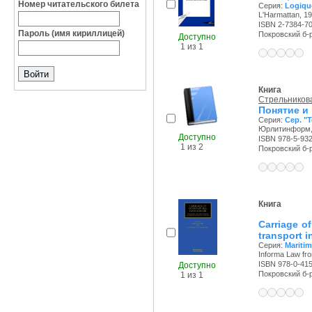
Номер читательского билета
Серия:
Logiqu
L'Harmattan, 19
ISBN 2-7384-7
Пароль (имя кириллицей)
Покровский б-р,
Доступно
1 из 1
Книга
Стрельникова
Понятие и
Серия:
Сер. "
Юрлитинформ, 
Доступно
ISBN 978-5-93
1 из 2
Покровский б-р,
Книга
Carriage o
transport i
Серия:
Maritim
Informa Law fro
ISBN 978-0-41
Доступно
Покровский б-р,
1 из 1