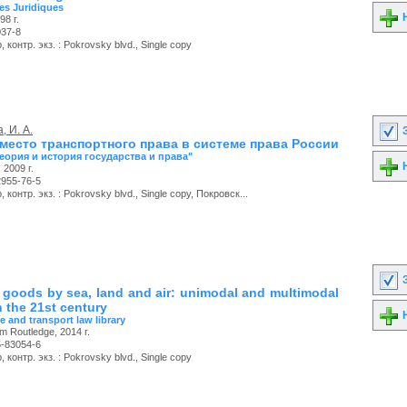
es Juridiques
Н
98 г.
037-8
 контр. экз. : Pokrovsky blvd., Single copy
, И. А.
З
 место транспортного права в системе права России
Теория и история государства и права"
Н
2009 г.
2955-76-5
 контр. экз. : Pokrovsky blvd., Single copy, Покровск...
З
f goods by sea, land and air: unimodal and multimodal
n the 21st century
Н
e and transport law library
m Routledge, 2014 г.
5-83054-6
 контр. экз. : Pokrovsky blvd., Single copy