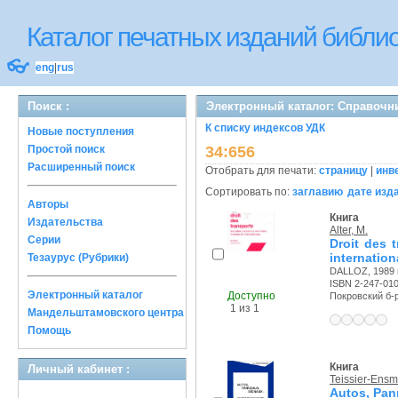
Каталог печатных изданий библ
👓
eng
|
rus
Поиск :
Электронный каталог: Справочн
К списку индексов УДК
Новые поступления
Простой поиск
34:656
Расширенный поиск
Отобрать для печати:
страницу
|
инв
Сортировать по:
заглавию
дате изд
Авторы
Книга
Издательства
Alter, M.
Серии
Droit des t
internatio
Тезаурус (Рубрики)
DALLOZ, 1989 г
ISBN 2-247-01
Электронный каталог
Доступно
Покровский б-р,
1 из 1
Мандельштамовского центра
Помощь
Книга
Личный кабинет :
Teissier-Ensmi
Autos, Pann