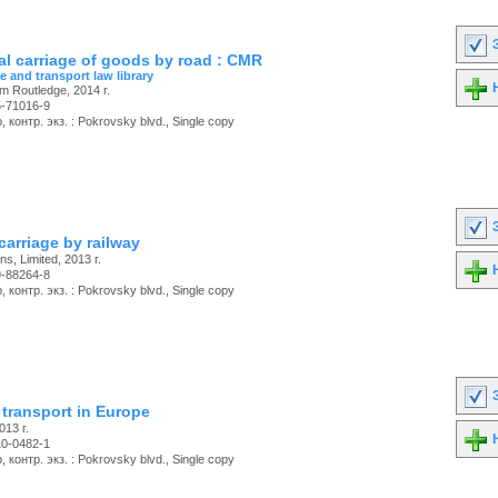
З
al carriage of goods by road : CMR
e and transport law library
Н
m Routledge, 2014 г.
5-71016-9
 контр. экз. : Pokrovsky blvd., Single copy
З
carriage by railway
s, Limited, 2013 г.
Н
9-88264-8
 контр. экз. : Pokrovsky blvd., Single copy
З
 transport in Europe
013 г.
Н
10-0482-1
 контр. экз. : Pokrovsky blvd., Single copy