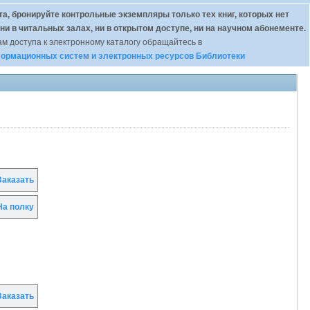
а, бронируйте контрольные экземпляры только тех книг, которых нет
 ни в читальных залах, ни в открытом доступе, ни на научном абонементе.
м доступа к электронному каталогу обращайтесь в
ормационных систем и электронных ресурсов Библиотеки
аказать
а полку
аказать