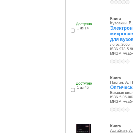
Книга
Кузовкин, В.
Доступно
Электр
1 из 14
микросхе
для вузо
Логос, 2005 г.
ISBN 978-5-9
МИЭМ, уч.аб-т
Книга
Пихтин, А. Н
Доступно
Оптическ
1 из 45
Высшая школа
ISBN 5-06-00
МИЭМ, уч.аб-т
Книга
Астайкин, А.