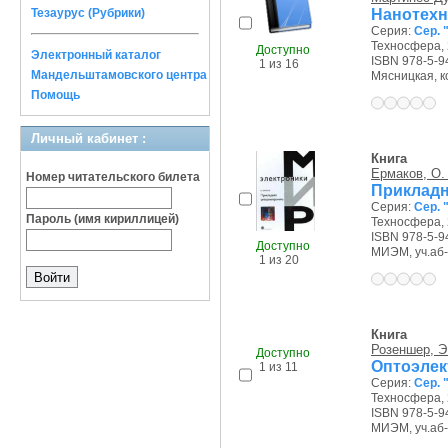
Нанотехн
Тезаурус (Рубрики)
Серия:
Сер. 
Техносфера, 
Доступно
Электронный каталог
ISBN 978-5-9
1 из 16
Мандельштамовского центра
Мясницкая, ко
Помощь
Личный кабинет :
Книга
Ермаков, О.
Номер читательского билета
Прикладн
Серия:
Сер. 
Пароль (имя кириллицей)
Техносфера, 
ISBN 978-5-9
Доступно
МИЭМ, уч.аб-т
1 из 20
Книга
Розеншер, Э
Доступно
Оптоэлек
1 из 11
Серия:
Сер. 
Техносфера, 
ISBN 978-5-9
МИЭМ, уч.аб-т