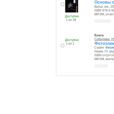
Основы о
Высш. шк., 20
ISBN 978-5-0
МИЭМ, уч.аб-т
Доступно
1 из 39
Книга
Соболева, Н
Доступно
Фотоэле
1 из 1
Серия:
Физик
Наука. Гл. ред
ISBN отсутст
МИЭМ, контр.э