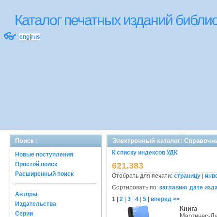
Каталог печатных изданий библ
👓
eng
|
rus
Поиск :
Электронный каталог: Справочн
К списку индексов УДК
Новые поступления
Простой поиск
621.383
Расширенный поиск
Отобрать для печати:
страницу
|
инв
Сортировать по:
заглавию
дате изд
Авторы
1
|
2
|
3
|
4
|
5
|
вперед >>
Издательства
Книга
Серии
Мартинес-Ду