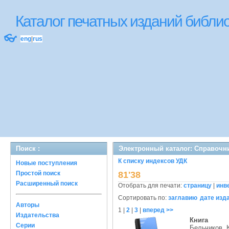
Каталог печатных изданий библ
👓
eng
|
rus
Поиск :
Электронный каталог: Справочн
К списку индексов УДК
Новые поступления
Простой поиск
81'38
Расширенный поиск
Отобрать для печати:
страницу
|
инв
Сортировать по:
заглавию
дате изд
Авторы
1
|
2
|
3
|
вперед >>
Издательства
Книга
Серии
Бельчиков, 