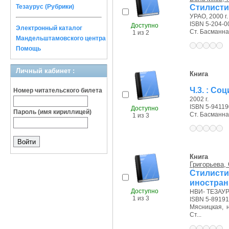
Стилисти
Тезаурус (Рубрики)
УРАО, 2000 г.
ISBN 5-204-0
Доступно
Электронный каталог
Ст. Басманная 
1 из 2
Мандельштамовского центра
Помощь
Личный кабинет :
Книга
Ч.3. : Со
Номер читательского билета
2002 г.
ISBN 5-94119
Доступно
Пароль (имя кириллицей)
Ст. Басманная 
1 из 3
Книга
Григорьева, 
Стилист
иностран
Доступно
НВИ- ТЕЗАУРУ
1 из 3
ISBN 5-89191
Мясницкая, на
Ст...