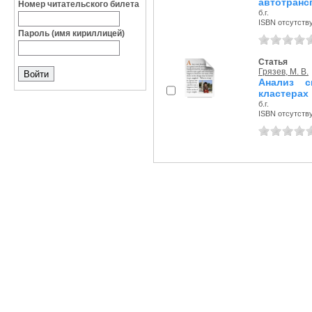
автотрансп
Номер читательского билета
б.г.
ISBN отсутств
Пароль (имя кириллицей)
Статья
Грязев, М. В.
Анализ с
кластерах
б.г.
ISBN отсутств