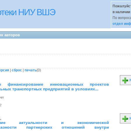
Пожалуйст
иотеки НИУ ВШЭ
в наличии
По вопроса
отдел инф
ик авторов
ерсия
|
сброс
|
печать
(
0
)
Н
е финансирование инновационных проектов
ьных транспортных предприятий в условиях...
ует
.
Н
вание актуальности и экономической
бразности партнерских отношений внутри