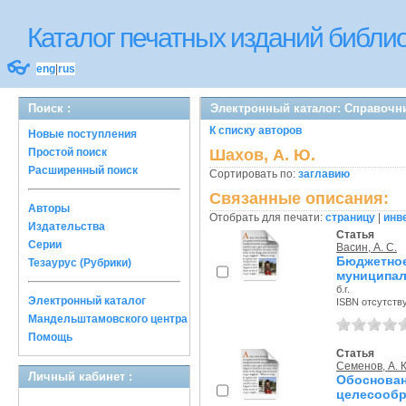
Каталог печатных изданий библ
👓
eng
|
rus
Поиск :
Электронный каталог: Справочн
К списку авторов
Новые поступления
Простой поиск
Шахов, А. Ю.
Расширенный поиск
Сортировать по:
заглавию
Связанные описания:
Авторы
Отобрать для печати:
страницу
|
инв
Издательства
Статья
Серии
Васин, А. С.
Бюджетно
Тезаурус (Рубрики)
муниципал
б.г.
Электронный каталог
ISBN отсутств
Мандельштамовского центра
Помощь
Статья
Семенов, А. К
Личный кабинет :
Обосно
целесоо