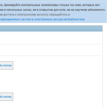
а, бронируйте контрольные экземпляры только тех книг, которых нет
 ни в читальных залах, ни в открытом доступе, ни на научном абонементе.
м доступа к электронному каталогу обращайтесь в
ормационных систем и электронных ресурсов Библиотеки
а полку
а полку