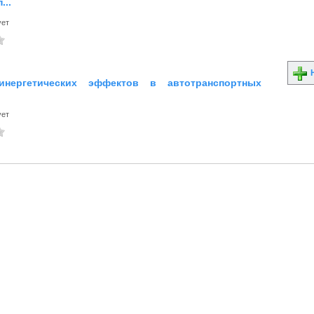
...
ует
Н
инергетических эффектов в автотранспортных
ует