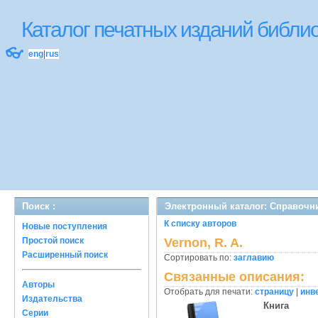
Каталог печатных изданий библ
👓
eng
|
rus
Поиск :
Электронный каталог: Справочн
К списку авторов
Новые поступления
Простой поиск
Vernon, R. A.
Расширенный поиск
Сортировать по:
заглавию
Связанные описания:
Авторы
Отобрать для печати:
страницу
|
инв
Издательства
Книга
Серии