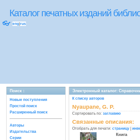
Каталог печатных изданий библ
👓
eng
|
rus
Поиск :
Электронный каталог: Справочн
К списку авторов
Новые поступления
Простой поиск
Nyaupane, G. P.
Расширенный поиск
Сортировать по:
заглавию
Связанные описания:
Авторы
Отобрать для печати:
страницу
|
инв
Издательства
Книга
Серии