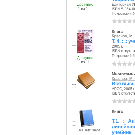
Доступно
Едиториал УР
1 из 1
ISBN 5-354-0
Покровский б-р
Книга
Краснов, М.
Т. 4. : .:
2005 г.
ISBN отсутст
Покровский б-р
Доступно
1 из 11
Многотомн
Краснов, М.
Вся высш
УРСС, 2005 г.
ISBN отсутст
Книга
Т.1. : А
линейна
Экз. чит. зала
учебник