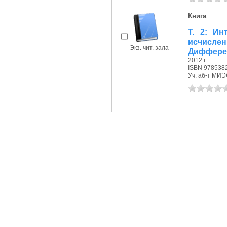
Книга
Т. 2: Ин
исчисле
Экз. чит. зала
Дифферен
2012 г.
ISBN 978538
Уч. аб-т МИЭФ