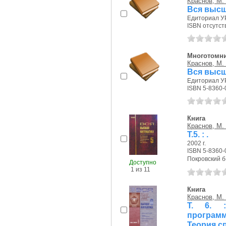
Краснов, М.
Вся высш
Едиториал УР
ISBN отсутст
Многотомн
Краснов, М.
Вся высш
Едиториал УР
ISBN 5-8360-
Книга
Краснов, М.
Т.5. : .
2002 г.
ISBN 5-8360-
Покровский б-р
Доступно
1 из 11
Книга
Краснов, М.
Т. 6. :
програм
Теория с