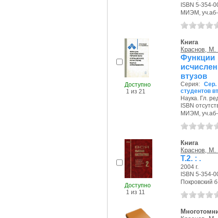
ISBN 5-354-0
МИЭМ, уч.аб-т
Книга
Краснов, М.
Функции
исчислен
втузов
Серия:
Сер.
Доступно
студентов в
1 из 21
Наука. Гл. ред
ISBN отсутст
МИЭМ, уч.аб-т
Книга
Краснов, М.
Т.2. : .
2004 г.
ISBN 5-354-0
Покровский б-р
Доступно
1 из 11
Многотомн