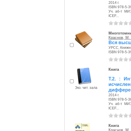
2014 г.
ISBN 978-5-3
Уч. аб-т МИЭ
ICEF...
Многотомн
Краснов, М.
Вся высша
УРСС, Книжны
ISBN 978-5-3
Книга
Т.2. : И
исчисле
Экз. чит. зала
дифферен
2014 г.
ISBN 978-5-3
Уч. аб-т МИЭ
ICEF...
Книга
Краснов, М.