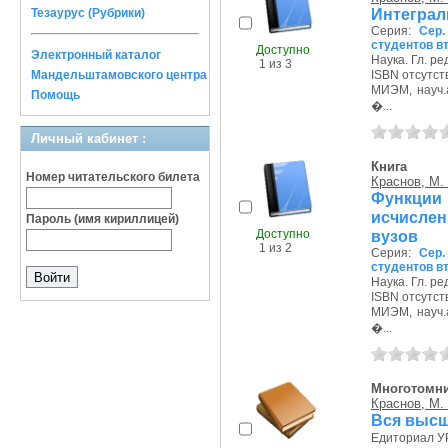
Интеграл
Тезаурус (Рубрики)
Серия:
Сер.
студентов в
Доступно
Электронный каталог
Наука. Гл. ред
1 из 3
Мандельштамовского центра
ISBN отсутст
МИЭМ, науч.а
Помощь
�...
Личный кабинет :
Книга
Номер читательского билета
Краснов, М.
Функции
исчислен
Пароль (имя кириллицей)
Доступно
вузов
1 из 2
Серия:
Сер.
студентов в
Наука. Гл. ред
ISBN отсутст
МИЭМ, науч.а
�...
Многотомн
Краснов, М.
Вся высш
Едиториал УР