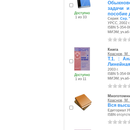
Обыкно
задачи 
Доступно
пособие 
1 из 33
Серия:
Сер. 
УРСС, 2002 г.
ISBN 5-354-0
МИЭМ, уч.аб-т
Книга
Краснов, М.
Т.1. : А
Линейная
2003 г.
ISBN 5-354-0
Доступно
МИЭМ, уч.аб-т
1 из 11
Многотомн
Краснов, М.
Вся высш
Едиториал УР
ISBN отсутст