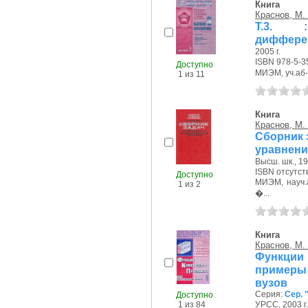
Книга
Краснов, М.
Т.3. 
дифферен
2005 г.
ISBN 978-5-3
Доступно
МИЭМ, уч.аб-т
1 из 11
Книга
Краснов, М.
Сборник
уравнени
Высш. шк., 19
ISBN отсутст
Доступно
МИЭМ, науч.а
1 из 2
�...
Книга
Краснов, М.
Функции
примеры 
вузов
Серия:
Сер. 
Доступно
1 из 84
УРСС, 2003 г.