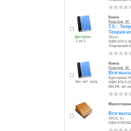
Книга
Краснов, М.
Т.5. : Те
Теория и
Доступно
2014 г.
1 из 2
ISBN 978-5-3
Покровский б-р
Книга
Краснов, М.
Вся высша
Едиториал УР
Экз. чит. зала
ISBN 978-5-3
МИЭФ, чит.зал
Многотомн
Вся высш
УРСС, б.г.
ISBN 978538