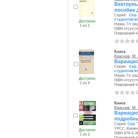
Векторн
пособие 
Серия:
Сер.
студентов в
Доступно
Наука. Гл. ред
1 из 1
ISBN отсутст
Покровский б-р
Книга
Краснов, М.
Вариацио
Серия:
Сер.
студентов в
Наука. Гл. ред
Доступно
ISBN отсутст
1 из 4
Покровский б-р
Книга
Краснов, М.
Вариаци
подробны
Серия:
Сер. 
УРСС, Книжны
Доступно
ISBN 978-5-3
1 из 2
Покровский б-р