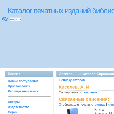
Каталог печатных изданий библ
👓
eng
|
rus
Поиск :
Электронный каталог: Справочн
К списку авторов
Новые поступления
Простой поиск
Киселев, А. И.
Расширенный поиск
Сортировать по:
заглавию
Связанные описания:
Авторы
Отобрать для печати:
страницу
|
инв
Издательства
Книга
Серии
Краснов, М.