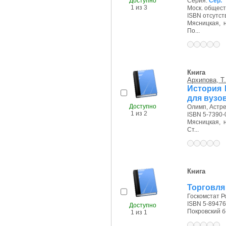
Доступно
Серия:
Сер. 
1 из 3
Моск. обществ
ISBN отсутст
Мясницкая, на
По...
Книга
Архипова, Т.
История 
для вузо
Доступно
Олимп, Астрел
1 из 2
ISBN 5-7390-
Мясницкая, на
Ст...
Книга
Торговля 
Госкомстат Ро
ISBN 5-89476
Доступно
Покровский б-р
1 из 1