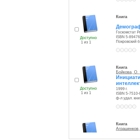
Книга
Демограф
Госкомстат Ро
ISBN 5-89476
Доступно
Покровский б-р
1 из 1
Книга
Бойкова, О.
Инициат
интеллек
Доступно
1999 г.
1 из 1
ISBN 5-7510-
ф-л удал. кни
Книга
Аграшенков,