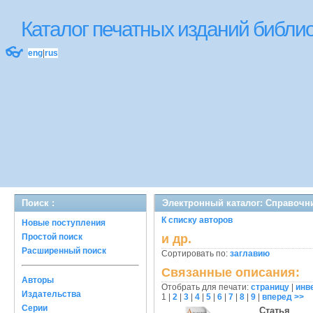
Каталог печатных изданий библ
👓
eng
|
rus
Поиск :
Электронный каталог: Справочн
К списку авторов
Новые поступления
Простой поиск
и др.
Расширенный поиск
Сортировать по:
заглавию
Связанные описания:
Авторы
Отобрать для печати:
страницу
|
инв
Издательства
1
|
2
|
3
|
4
|
5
|
6
|
7
|
8
|
9
|
вперед >>
Серии
Статья