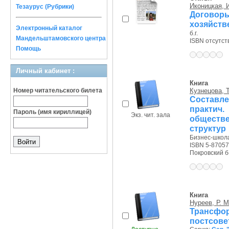
Иконицкая, И
Тезаурус (Рубрики)
Договоры
хозяйств
Электронный каталог
б.г.
Мандельштамовского центра
ISBN отсутст
Помощь
Личный кабинет :
Книга
Номер читательского билета
Кузнецова, Т
Составл
практи
Пароль (имя кириллицей)
Экз. чит. зала
обществ
структур
Бизнес-школа
ISBN 5-87057
Покровский б
Книга
Нуреев, Р. М
Трансф
постсове