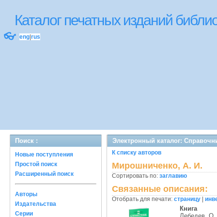
Каталог печатных изданий библ
👓
eng
|
rus
Поиск :
Электронный каталог: Справочн
К списку авторов
Новые поступления
Простой поиск
Мирошниченко, А. И.
Расширенный поиск
Сортировать по:
заглавию
Связанные описания:
Авторы
Отобрать для печати:
страницу
|
инв
Издательства
Книга
Серии
Лебедев, О.