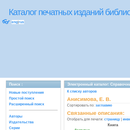
Каталог печатных изданий библ
👓
eng
|
rus
Поиск :
Электронный каталог: Справочн
К списку авторов
Новые поступления
Простой поиск
Анисимова, Е. В.
Расширенный поиск
Сортировать по:
заглавию
Связанные описания:
Авторы
Отобрать для печати:
страницу
|
инв
Издательства
Книга
Серии