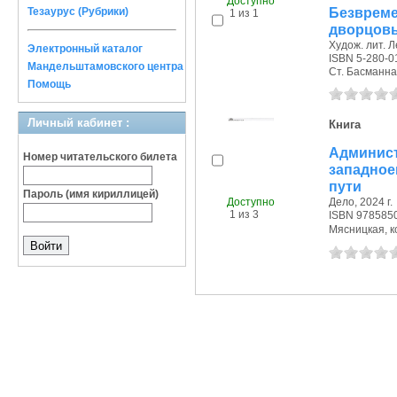
Доступно
Безвреме
Тезаурус (Рубрики)
1 из 1
дворцовых
Худож. лит. Л
Электронный каталог
ISBN 5-280-0
Мандельштамовского центра
Ст. Басманная 
Помощь
Личный кабинет :
Книга
Админист
Номер читательского билета
западное
пути
Пароль (имя кириллицей)
Доступно
Дело, 2024 г.
1 из 3
ISBN 978585
Мясницкая, ко