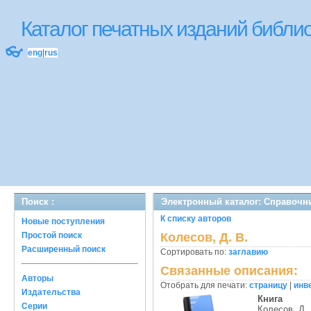
Каталог печатных изданий библ
👓
eng
|
rus
Поиск :
Электронный каталог: Справочн
К списку авторов
Новые поступления
Простой поиск
Колесов, Д. В.
Расширенный поиск
Сортировать по:
заглавию
Связанные описания:
Авторы
Отобрать для печати:
страницу
|
инв
Издательства
Книга
Серии
Колесов, Д. 