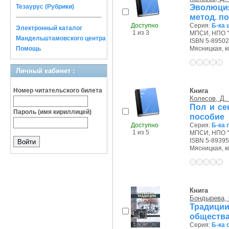
Эволюция
Тезаурус (Рубрики)
метод. п
Доступно
Серия:
Б-ка 
Электронный каталог
1 из 3
МПСИ, НПО "
Мандельштамовского центра
ISBN 5-89502
Помощь
Мясницкая, ко
Личный кабинет :
Номер читательского билета
Книга
Колесов, Д. 
Пол и се
Пароль (имя кириллицей)
пособие
Доступно
Серия:
Б-ка 
1 из 5
МПСИ, НПО "
ISBN 5-89395
Мясницкая, ко
Книга
Бондырева, 
Традиции
общества
Серия:
Б-ка 