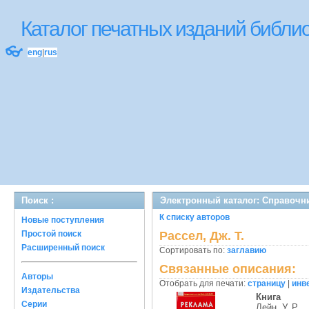
Каталог печатных изданий библ
👓
eng
|
rus
Поиск :
Электронный каталог: Справочн
К списку авторов
Новые поступления
Простой поиск
Рассел, Дж. Т.
Расширенный поиск
Сортировать по:
заглавию
Связанные описания:
Авторы
Отобрать для печати:
страницу
|
инв
Издательства
Книга
Серии
Лейн, У. Р.