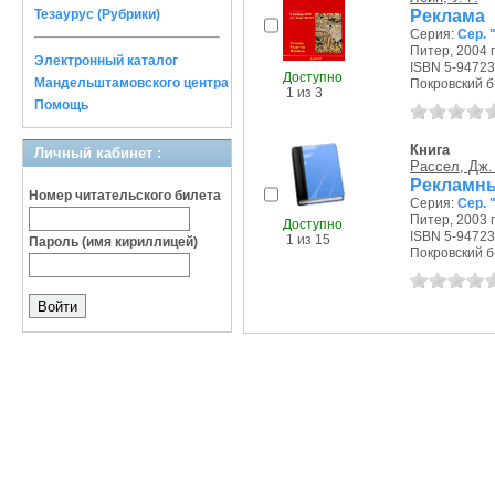
Реклама
Тезаурус (Рубрики)
Серия:
Сер. 
Питер, 2004 г
Электронный каталог
ISBN 5-94723
Доступно
Мандельштамовского центра
Покровский б-р
1 из 3
Помощь
Книга
Личный кабинет :
Рассел, Дж.
Рекламны
Номер читательского билета
Серия:
Сер. 
Питер, 2003 г
Доступно
ISBN 5-94723
1 из 15
Пароль (имя кириллицей)
Покровский б-р