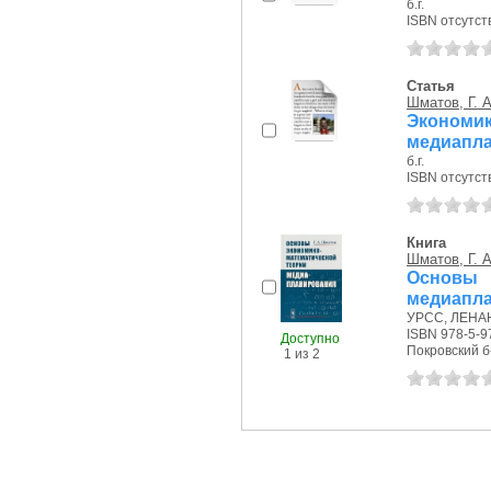
б.г.
ISBN отсутст
Статья
Шматов, Г. А
Эконо
медиапл
б.г.
ISBN отсутст
Книга
Шматов, Г. А
Основы
медиапл
УРСС, ЛЕНАНД
ISBN 978-5-9
Доступно
Покровский б-р
1 из 2