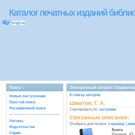
Каталог печатных изданий библ
👓
eng
|
rus
Поиск :
Электронный каталог: Справочн
К списку авторов
Новые поступления
Простой поиск
Шматов, Г. А.
Расширенный поиск
Сортировать по:
заглавию
Связанные описания:
Авторы
Отобрать для печати:
страницу
|
инв
Издательства
Книга
Серии
Рязанов, Ю. 