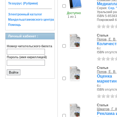
Медиапл
Тезаурус (Рубрики)
Серия:
Сер. 
Уральский раб
Доступно
Электронный каталог
ISBN 5-85383
1 из 1
Мандельштамовского центра
Покровский б-р
Помощь
Статья
Личный кабинет :
Попов, Е. В.
Количест
Номер читательского билета
б.г.
ISBN отсутст
Пароль (имя кириллицей)
Статья
Попов, Е. В.
Оценка
маркетин
б.г.
ISBN отсутст
Статья
Шматов, Г. А
Реклама 