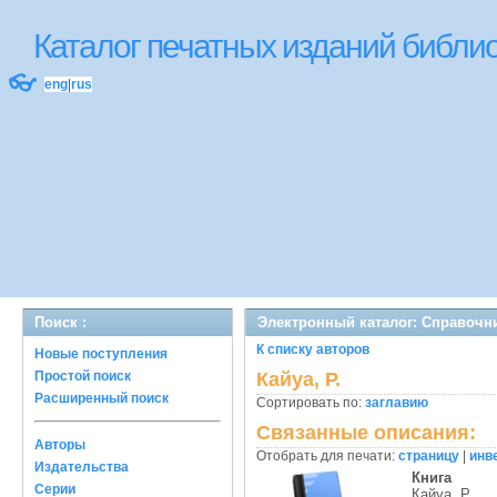
Каталог печатных изданий библ
👓
eng
|
rus
Поиск :
Электронный каталог: Справочн
К списку авторов
Новые поступления
Простой поиск
Кайуа, Р.
Расширенный поиск
Сортировать по:
заглавию
Связанные описания:
Авторы
Отобрать для печати:
страницу
|
инв
Издательства
Книга
Серии
Кайуа, Р.