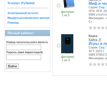
Миф и че
Тезаурус (Рубрики)
Серия:
Сер. 
ОГИ, ОГИ, 200
Доступно
Электронный каталог
ISBN отсутст
1 из 5
Мандельштамовского центра
Мясницкая, на
Ст...
Помощь
Личный кабинет :
Книга
Кайуа, Р.
Номер читательского билета
Игры и л
Серия:
Сер. 
АСТ, 2022 г.
Пароль (имя кириллицей)
ISBN 978517
Доступно
Мясницкая, ко
1 из 3