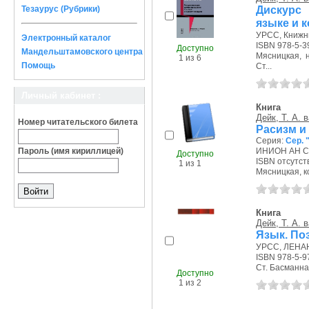
Дискурс 
Тезаурус (Рубрики)
языке и 
УРСС, Книжны
Электронный каталог
ISBN 978-5-3
Доступно
Мандельштамовского центра
Мясницкая, на
1 из 6
Помощь
Ст...
Личный кабинет :
Книга
Дейк, Т. А. 
Номер читательского билета
Расизм и
Серия:
Сер. 
Пароль (имя кириллицей)
ИНИОН АН СС
Доступно
ISBN отсутст
1 из 1
Мясницкая, ко
Книга
Дейк, Т. А. 
Язык. По
УРСС, ЛЕНАНД
ISBN 978-5-9
Ст. Басманная 
Доступно
1 из 2