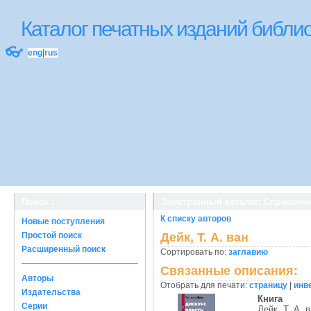
Каталог печатных изданий библ
👓
eng
|
rus
Поиск :
Электронный каталог: Справочн
К списку авторов
Новые поступления
Простой поиск
Дейк, Т. А. ван
Расширенный поиск
Сортировать по:
заглавию
Связанные описания:
Авторы
Отобрать для печати:
страницу
|
инв
Издательства
Книга
Серии
Дейк, Т. А. 