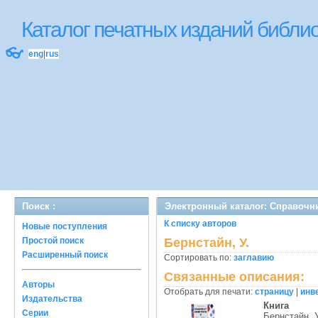
Каталог печатных изданий библ
👓
eng
|
rus
Поиск :
Электронный каталог: Справочн
К списку авторов
Новые поступления
Простой поиск
Бернстайн, У.
Расширенный поиск
Сортировать по:
заглавию
Связанные описания:
Авторы
Отобрать для печати:
страницу
|
инв
Издательства
Книга
Серии
Бернстайн, У