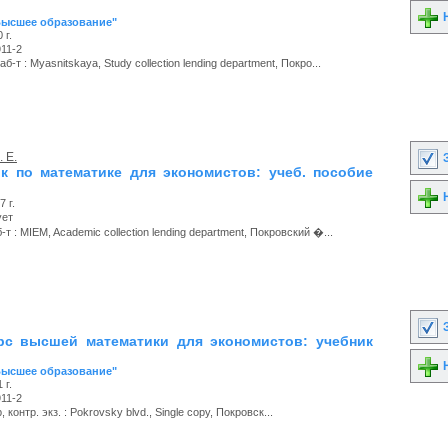
Н
Высшее образование"
 г.
11-2
б-т : Myasnitskaya, Study collection lending department, Покро...
 Е.
З
к по математике для экономистов: учеб. пособие
Н
 г.
ует
т : MIEM, Academic collection lending department, Покровский �...
З
с высшей математики для экономистов: учебник
Н
Высшее образование"
 г.
11-2
 контр. экз. : Pokrovsky blvd., Single copy, Покровск...