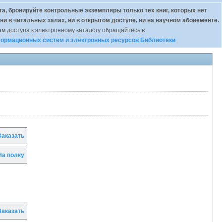
а, бронируйте контрольные экземпляры только тех книг, которых нет
 ни в читальных залах, ни в открытом доступе, ни на научном абонементе.
м доступа к электронному каталогу обращайтесь в
ормационных систем и электронных ресурсов Библиотеки
аказать
а полку
аказать