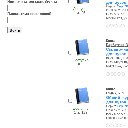
Номер читательского билета
для вузов
Серия:
Сер. "
Доступно
ИНФРА-М, 2000
1 из 25
Пароль (имя кириллицей)
ISBN 5-86225-9
Мясницкая, уч.а
Книга
Барбаумов, В.
Справочни
для вузов
Высш. шк., 1987
Доступно
ISBN отсутств
1 из 3
МИЭМ, науч.аб-
Книга
Рудык, Б. М.
Общий кур
для вузов
Серия:
Сер. "
Доступно
ИНФРА-М, 2001
1 из 128
ISBN 5-86225-9
Покровский б-р,