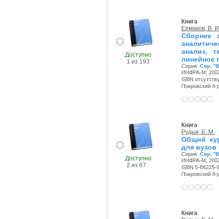
Книга
Ермаков, В. И
Сборник 
аналитиче
анализ, т
Доступно
линейное 
1 из 193
Серия:
Сер. "
ИНФРА-М, 2002
ISBN отсутств
Покровский б-р,
Книга
Рудык, Б. М.
Общий кур
для вузов
Серия:
Сер. "
Доступно
ИНФРА-М, 2002
2 из 67
ISBN 5-86225-9
Покровский б-р,
Книга