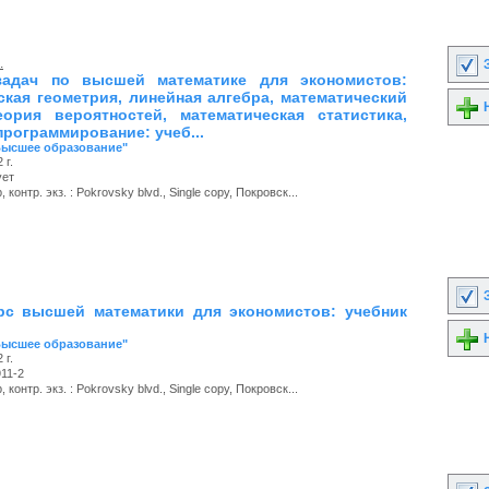
.
З
задач по высшей математике для экономистов:
ская геометрия, линейная алгебра, математический
Н
еория вероятностей, математическая статистика,
программирование: учеб...
Высшее образование"
 г.
ует
 контр. экз. : Pokrovsky blvd., Single copy, Покровск...
З
с высшей математики для экономистов: учебник
Н
Высшее образование"
 г.
11-2
 контр. экз. : Pokrovsky blvd., Single copy, Покровск...