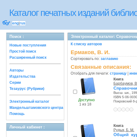
Каталог печатных изданий библ
👓
eng
|
rus
Поиск :
Электронный каталог: Справочн
К списку авторов
Новые поступления
Простой поиск
Ермаков, В. И.
Расширенный поиск
Сортировать по:
заглавию
Связанные описания:
Авторы
Отобрать для печати:
страницу
|
инв
Издательства
Книга
Серии
Барбаумов, В.
Справочни
Тезаурус (Рубрики)
Высш. шк., 1997
ISBN 5-06-003
Доступно
Электронный каталог
Покровский б-р,
1 из 18
Мандельштамовского центра
Помощь
Книга
Личный кабинет :
Рудык, Б. М.
Общий кур