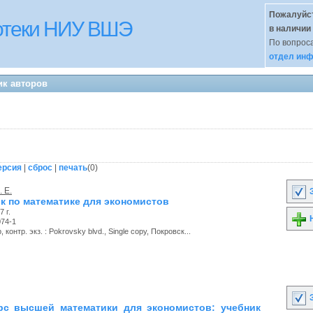
Пожалуйст
иотеки НИУ ВШЭ
в наличии
По вопроса
отдел инф
ик авторов
ерсия
|
сброс
|
печать
(
0
)
 Е.
З
к по математике для экономистов
 г.
Н
074-1
 контр. экз. : Pokrovsky blvd., Single copy, Покровск...
З
с высшей математики для экономистов: учебник