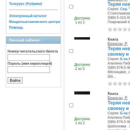
Теряя не
Тезаурус (Рубрики)
Серия:
Сер. 
Стокгольмска
Электронный каталог
ISBN 5-315-0
Доступно
Мандельштамовского центра
Покровский б-р
1 из 2
Помощь
Книга
Личный кабинет :
Брэнсон, Р.
Теряя нев
Номер читательского билета
своему и
Серия:
Б-ка 
Альпина Пабл
Пароль (имя кириллицей)
Доступно
ISBN 978-5-9
2 из 5
Мясницкая, на
Ша...
Книга
Брэнсон, Р.
Теряя нев
своему и
Серия:
Б-ка 
Альпина Пабл
Доступно
ISBN 978-5-9
1 из 2
Шаболовка 2