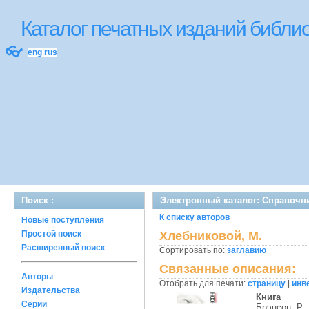
Каталог печатных изданий библ
👓
eng
|
rus
Поиск :
Электронный каталог: Справочн
К списку авторов
Новые поступления
Простой поиск
Хлебниковой, М.
Расширенный поиск
Сортировать по:
заглавию
Связанные описания:
Авторы
Отобрать для печати:
страницу
|
инв
Издательства
Книга
Серии
Брэнсон, Р.