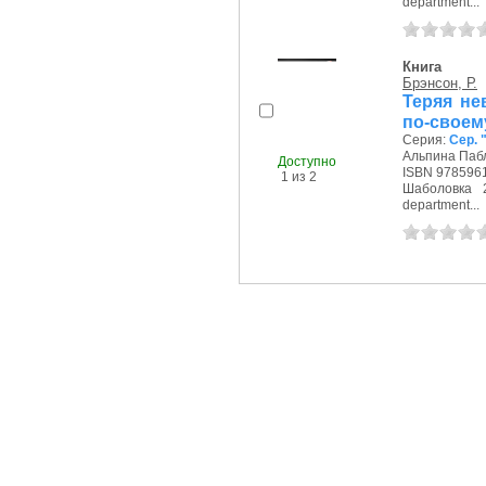
department...
Книга
Брэнсон, Р.
Теряя не
по-своем
Серия:
Сер. 
Альпина Пабл
Доступно
ISBN 978596
1 из 2
Шаболовка 2
department...